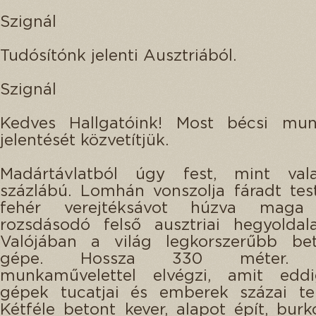
Szignál
Tudósítónk jelenti Ausztriából.
Szignál
Kedves Hallgatóink! Most bécsi mun
jelentését közvetítjük.
Madártávlatból úgy fest, mint val
százlábú. Lomhán vonszolja fáradt test
fehér verejtéksávot húzva mag
rozsdásodó felső ausztriai hegyoldal
Valójában a világ legkorszerűbb bet
gépe. Hossza 330 méter. E
munkaművelettel elvégzi, amit edd
gépek tucatjai és emberek százai telj
Kétféle betont kever, alapot épít, burko