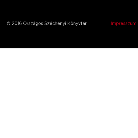
© 2016 Országos Széchényi Könyvtár
Impresszum