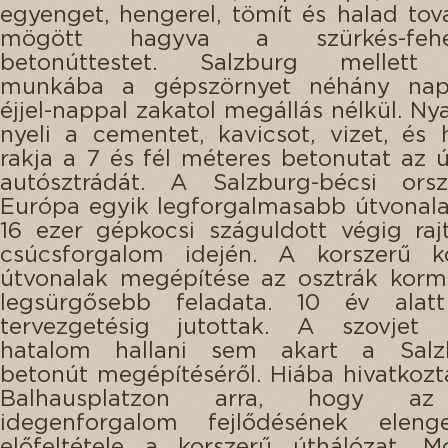
egyenget, hengerel, tömít és halad t
mögött hagyva a szürkés-feh
betonúttestet. Salzburg mellett á
munkába a gépszörnyet néhány nap
éjjel-nappal zakatol megállás nélkül. Ny
nyeli a cementet, kavicsot, vizet, és
rakja a 7 és fél méteres betonutat az új
autósztrádát. A Salzburg-bécsi or
Európa egyik legforgalmasabb útvonal
16 ezer gépkocsi száguldott végig raj
csúcsforgalom idején. A korszerű kö
útvonalak megépítése az osztrák korm
legsürgősebb feladata. 10 év ala
tervezgetésig jutottak. A szovjet 
hatalom hallani sem akart a Salz
betonút megépítéséről. Hiába hivatkozt
Balhausplatzon arra, hogy az
idegenforgalom fejlődésének elenge
előfeltétele a korszerű úthálózat. M