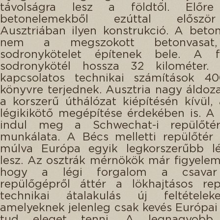
távolságra lesz a földtől. Előre 
betonelemekből ezúttal előszö
Ausztriában ilyen konstrukció. A bet
nem a megszokott betonvasat
sodronykötelet építenek bele. A fe
sodronykötél hossza 32 kilométer.
kapcsolatos technikai számítások 40
könyvre terjednek. Ausztria nagy áldoz
a korszerű úthálózat kiépítésén kívül
légikikötő megépítése érdekében is. 
indul meg a Schwechat-i repülőtér
munkálata. A Bécs melletti repülőtér
múlva Európa egyik legkorszerűbb lég
lesz. Az osztrák mérnökök már figyelem
hogy a légi forgalom a csavar 
repülőgépről áttér a lökhajtásos rep
technikai átalakulás új feltételeke
amelyeknek jelenleg csak kevés Európai 
tud eleget tenni. A legnagyobb 