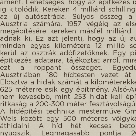
áment. Lehetséges, hogy az építkezés i
ig kitolódik. Kereken 4 milliárd schilli
az új autósztráda. Súlyos összeg a 
Ausztria számára. 1957 végéig az els
megépítésére kereken másfél milliárd s
adnak ki. Ez azt jelenti, hogy az új a
minden egyes kilométere 12 millió sc
kerül az osztrák adófizetőknek. Egy pi
építkezés adataira, tájékoztat arról, mir
ezt a roppant összeget. Egyedü
Ausztriában 180 hídtesten vezet át 
Elosztva a hidak számát a kilométerekk
625 méterre esik egy építmény. Alsó-A
nem kevesebb, mint 253 hidat kell ép
ritkaság a 200-300 méter fesztávolságú 
A hídépítési technika mesterműve G
Wels között egy 500 méteres völgyka
áthidalni. A híd hét kecses beto
nyugszik. Legmagasabb pontja 