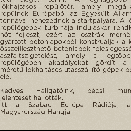
lökhajtásos repülőtér, amely megáll
repülnek Európából az Egyesült Álla
tonnával nehezednek a startpályára. A l
repülőgépek turbinája induláskor rend
hőt fejleszt, ezért az osztrák mérnö
gyártott betonlapokból konstruálják a k
összeilleszthető betonlapok feleslegessé
aszfaltszigetelést, amely a legtöb
repülőgépen akadályokat gördít a
méretű lökhajtásos utasszállító gépek 
elé.
Kedves Hallgatóink, bécsi munk
jelentését hallották.
Itt a Szabad Európa Rádiója, 
Magyarország Hangja!