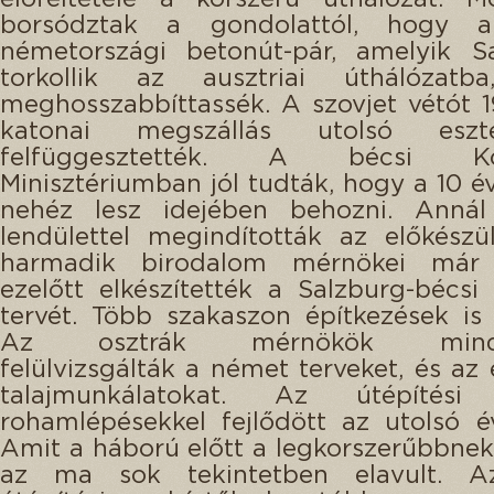
borsództak a gondolattól, hogy a
németországi betonút-pár, amelyik Sa
torkollik az ausztriai úthálózatb
meghosszabbíttassék. A szovjet vétót 
katonai megszállás utolsó eszte
felfüggesztették. A bécsi Köz
Minisztériumban jól tudták, hogy a 10 év
nehéz lesz idejében behozni. Anná
lendülettel megindították az előkészü
harmadik birodalom mérnökei már 
ezelőtt elkészítették a Salzburg-bécs
tervét. Több szakaszon építkezések is 
Az osztrák mérnökök minden
felülvizsgálták a német terveket, és az 
talajmunkálatokat. Az útépítési 
rohamlépésekkel fejlődött az utolsó é
Amit a háború előtt a legkorszerűbbnek 
az ma sok tekintetben elavult. A