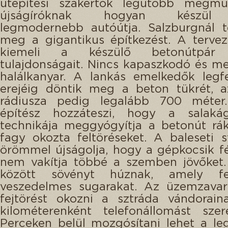
útépítési szakértők legutóbb megmu
újságíróknak hogyan készül
legmodernebb autóútja. Salzburgnál t
meg a gigantikus építkezést. A terve
kiemeli a készülő betonútpár 
tulajdonságait. Nincs kapaszkodó és m
halálkanyar. A lankás emelkedők legf
erejéig döntik meg a beton tükrét, a
rádiusza pedig legalább 700 méte
építész hozzáteszi, hogy a salaká
technikája meggyógyítja a betonút rák
fagy okozta feltöréseket. A baleseti st
örömmel újságolja, hogy a gépkocsik f
nem vakítja többé a szemben jövőket.
között sövényt húznak, amely fe
veszedelmes sugarakat. Az üzemzava
fejtörést okozni a sztráda vándorain
kilométerenként telefonállomást szer
Perceken belül mozgósítani lehet a le