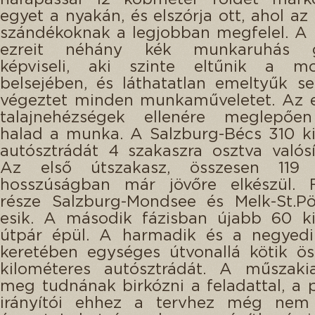
egyet a nyakán, és elszórja ott, ahol az
szándékoknak a legjobban megfelel. A
ezreit néhány kék munkaruhás g
képviseli, aki szinte eltűnik a m
belsejében, és láthatatlan emeltyűk se
végeztet minden munkaműveletet. Az e
talajnehézségek ellenére meglepőe
halad a munka. A Salzburg-Bécs 310 k
autósztrádát 4 szakaszra osztva valós
Az első útszakasz, összesen 119 
hosszúságban már jövőre elkészül. 
része Salzburg-Mondsee és Melk-St.Pö
esik. A második fázisban újabb 60 ki
útpár épül. A harmadik és a negyedi
keretében egységes útvonallá kötik ö
kilométeres autósztrádát. A műszakia
meg tudnának birkózni a feladattal, a
irányítói ehhez a tervhez még ne