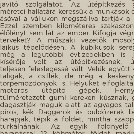
javító szolgálatot. Az útépítkezés g
méretei hallatára keressük a munkások ez
ásóval a vállukon megszállva tartják a 
Ezzel szemben kilométeres szakaszon
élőlényt sem lát az ember. Kifogja végr
terveket? A műszaki vezetők moso
laikus tépelődésen. A kubikusok sere
még a legutóbbi évtizedekben is je
kísérője volt az útépítkezésnek, ú
teljesen feleslegessé vált. Velük együtt
taligák, a csillék, de még a kesken
törpemozdonyok is. Helyüket elfoglaltá
motoros útépítő gépek. Hernyó
túlméretezett gumi kereken kúsznak, 
dagasztják maguk alatt az agyagos tala
piros, kék Daggerok és buldózerek bo
harapják, tépik a földet, mintha sza
turkálnának. Az egyik földnyelő 
harapással 12 köbméter földet marko