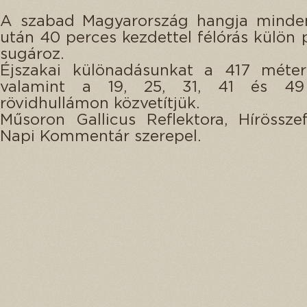
A szabad Magyarország hangja minden
után 40 perces kezdettel félórás külön
sugároz.
Éjszakai különadásunkat a 417 méter
valamint a 19, 25, 31, 41 és 49
rövidhullámon közvetítjük.
Műsoron Gallicus Reflektora, Hírössze
Napi Kommentár szerepel.