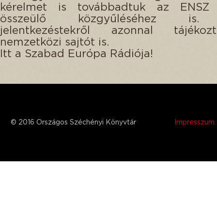
kérelmet is továbbadtuk az ENSZ
összeülő közgyűléséhez is.
jelentkezéstekről azonnal tájéko
nemzetközi sajtót is.
Itt a Szabad Európa Rádiója!
© 2016 Országos Széchényi Könyvtár
Impresszum