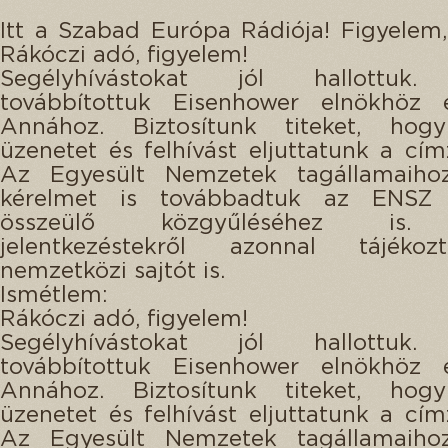
Itt a Szabad Európa Rádiója! Figyelem,
Rákóczi adó, figyelem!
Segélyhívástokat jól hallottuk.
továbbítottuk Eisenhower elnökhöz 
Annához. Biztosítunk titeket, ho
üzenetet és felhívást eljuttatunk a cím
Az Egyesült Nemzetek tagállamaihoz
kérelmet is továbbadtuk az ENSZ
összeülő közgyűléséhez is.
jelentkezéstekről azonnal tájéko
nemzetközi sajtót is.
Ismétlem:
Rákóczi adó, figyelem!
Segélyhívástokat jól hallottuk.
továbbítottuk Eisenhower elnökhöz 
Annához. Biztosítunk titeket, ho
üzenetet és felhívást eljuttatunk a cím
Az Egyesült Nemzetek tagállamaihoz