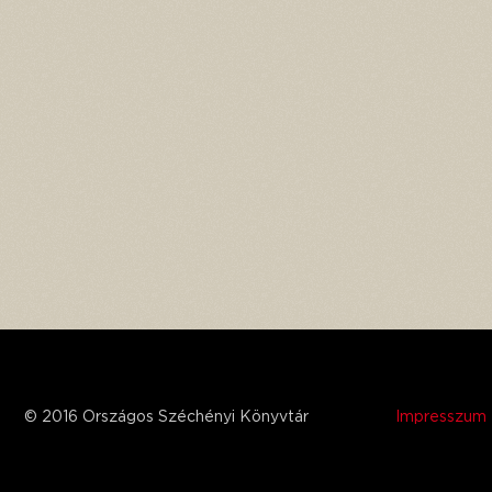
© 2016 Országos Széchényi Könyvtár
Impresszum