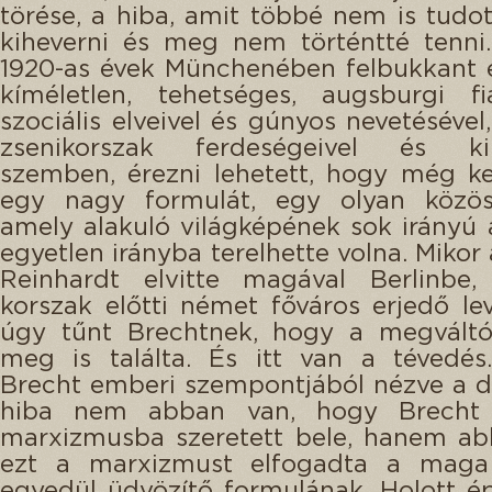
törése, a hiba, amit többé nem is tudo
kiheverni és meg nem történtté tenni
1920-as évek Münchenében felbukkant ez
kíméletlen, tehetséges, augsburgi fi
szociális elveivel és gúnyos nevetésével
zsenikorszak ferdeségeivel és kin
szemben, érezni lehetett, hogy még ke
egy nagy formulát, egy olyan közös
amely alakuló világképének sok irányú
egyetlen irányba terelhette volna. Mikor
Reinhardt elvitte magával Berlinbe, 
korszak előtti német főváros erjedő le
úgy tűnt Brechtnek, hogy a megváltó
meg is találta. És itt van a tévedés
Brecht emberi szempontjából nézve a d
hiba nem abban van, hogy Brecht
marxizmusba szeretett bele, hanem ab
ezt a marxizmust elfogadta a maga
egyedül üdvözítő formulának. Holott é