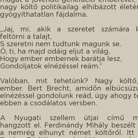
nagy költő politikailag elhibázott élet
gyógyíthatatlan fájdalma.
„Jaj, mi, akik a szeretet számára k
feltörni a talajt,
S szeretni nem tudtunk magunk se.
Ó, ti, ha majd odáig eljut a világ,
Hogy ember embernek barátja lesz,
Gondoljatok elnézéssel reám.”
Valóban, mit tehetünk? Nagy költő,
ember. Bert Brecht, amidőn elbúcsúzu
elnézéssel gondolunk reád, úgy ahogy t
ebben a csodálatos versben.
A Nyugati szellem útjai című m
hangzott el. Ferdinándy Mihály beszélt 
a nemrég elhunyt német költőről. Itt