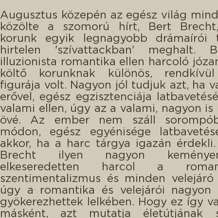
Augusztus közepén az egész világ mind
közölte a szomorú hírt, Bert Brecht,
korunk egyik legnagyobb drámaírói t
hirtelen 'szívattackban' meghalt. 
illuzionista romantika ellen harcoló józ
költő korunknak különös, rendkívül
figurája volt. Nagyon jól tudjuk azt, ha va
erővel, egész egzisztenciája latbavetésé
valami ellen, úgy az a valami, nagyon is
övé. Az ember nem száll sorompób
módon, egész egyénisége latbavetésé
akkor, ha a harc tárgya igazán érdekli
Brecht ilyen nagyon keményen
elkeseredetten harcol a roma
szentimentalizmus és minden velejáró j
úgy a romantika és velejárói nagyon 
gyökerezhettek lelkében. Hogy ez így v
másként, azt mutatja életútjának s