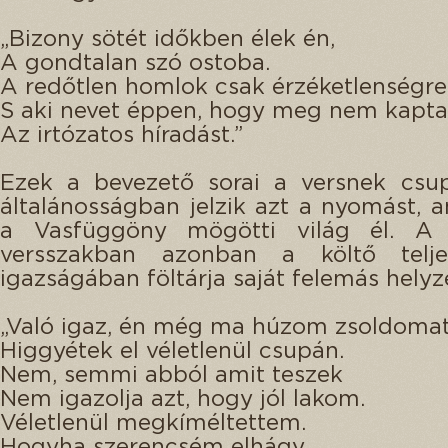
„Bizony sötét időkben élek én,
A gondtalan szó ostoba.
A redőtlen homlok csak érzéketlenségre 
S aki nevet éppen, hogy meg nem kapt
Az irtózatos híradást.”
Ezek a bevezető sorai a versnek csu
általánosságban jelzik azt a nyomást,
a Vasfüggöny mögötti világ él. A
versszakban azonban a költő telje
igazságában föltárja saját felemás helyze
„Való igaz, én még ma húzom zsoldomat
Higgyétek el véletlenül csupán.
Nem, semmi abból amit teszek
Nem igazolja azt, hogy jól lakom.
Véletlenül megkíméltettem.
Hogyha szerencsém elhágy,