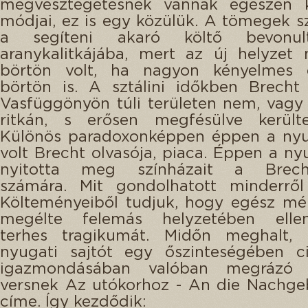
megvesztegetésnek vannak egészen 
módjai, ez is egy közülük. A tömegek s
a segíteni akaró költő bevonult
aranykalitkájába, mert az új helyzet
börtön volt, ha nagyon kényelmes 
börtön is. A sztálini időkben Brecht
Vasfüggönyön túli területen nem, vagy
ritkán, s erősen megfésülve kerülte
Különös paradoxonképpen éppen a nyug
volt Brecht olvasója, piaca. Éppen a nyu
nyitotta meg színházait a Brecht
számára. Mit gondolhatott minderről
Költeményeiből tudjuk, hogy egész mé
megélte felemás helyzetében elle
terhes tragikumát. Midőn meghalt, 
nyugati sajtót egy őszinteségében ci
igazmondásában valóban megrázó 
versnek Az utókorhoz - An die Nachge
címe. Így kezdődik: