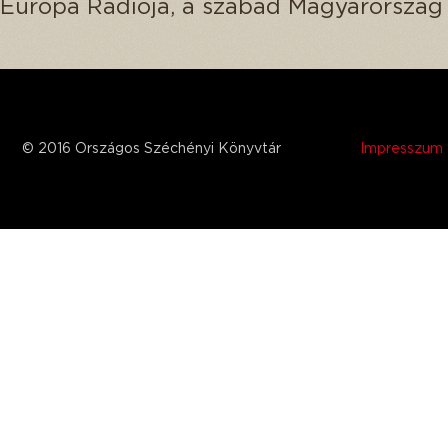
Európa Rádiója, a szabad Magyarország 
© 2016 Országos Széchényi Könyvtár
Impresszum