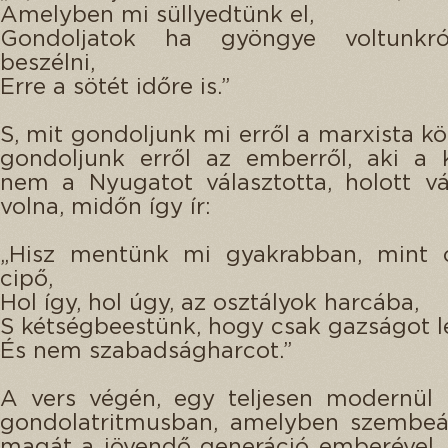
Amelyben mi süllyedtünk el,
Gondoljatok ha gyöngye voltunkró
beszélni,
Erre a sötét időre is.”
S, mit gondoljunk mi erről a marxista kö
gondoljunk erről az emberről, aki a 
nem a Nyugatot választotta, holott vá
volna, midőn így ír:
„Hisz mentünk mi gyakrabban, mint o
cipő,
Hol így, hol úgy, az osztályok harcába,
S kétségbeestünk, hogy csak gazságot le
És nem szabadságharcot.”
A vers végén, egy teljesen modernül 
gondolatritmusban, amelyben szembeáll
magát a jövendő generáció emberével, f