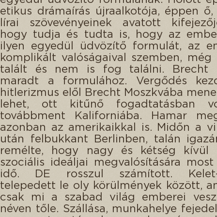
etikus drámaírás újraalkotója, éppen ő
lírai szövevényeinek avatott kifejezője
hogy tudja és tudta is, hogy az embe
ilyen egyedül üdvözítő formulát, az e
komplikált valóságaival szemben, még
talált és nem is fog találni. Brecht
maradt a formulához. Vergődés kez
hitlerizmus elől Brecht Moszkvába menekü
lehet, ott kitűnő fogadtatásban vo
továbbment Kaliforniába. Hamar meg
azonban az amerikaikkal is. Midőn a v
után felbukkant Berlinben, talán igazá
remélte, hogy nagy és kétség kívül j
szociális ideáljai megvalósítására most 
idő. DE rosszul számított. Kelet-
telepedett le oly körülmények között, 
csak mi a szabad világ emberei vesz
néven tőle. Szállása, munkahelye fejedel