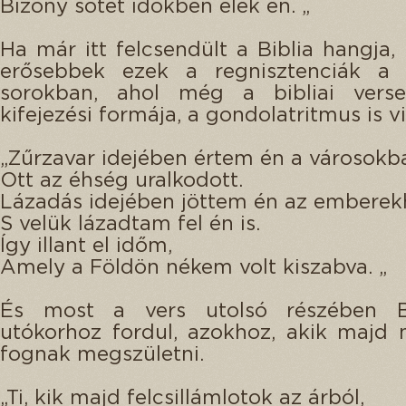
Bizony sötét időkben élek én. „
Ha már itt felcsendült a Biblia hangja,
erősebbek ezek a regnisztenciák a 
sorokban, ahol még a bibliai vers
kifejezési formája, a gondolatritmus is vi
„Zűrzavar idejében értem én a városokb
Ott az éhség uralkodott.
Lázadás idejében jöttem én az emberek
S velük lázadtam fel én is.
Így illant el időm,
Amely a Földön nékem volt kiszabva. „
És most a vers utolsó részében B
utókorhoz fordul, azokhoz, akik majd
fognak megszületni.
„Ti, kik majd felcsillámlotok az árból,