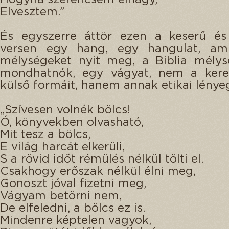
Elvesztem.”
És egyszerre áttör ezen a keserű és
versen egy hang, egy hangulat, ami
mélységeket nyit meg, a Biblia mélys
mondhatnók, egy vágyat, nem a kere
külső formáit, hanem annak etikai lényeg
„Szívesen volnék bölcs!
Ó, könyvekben olvasható,
Mit tesz a bölcs,
E világ harcát elkerüli,
S a rövid időt rémülés nélkül tölti el.
Csakhogy erőszak nélkül élni meg,
Gonoszt jóval fizetni meg,
Vágyam betörni nem,
De elfeledni, a bölcs ez is.
Mindenre képtelen vagyok,