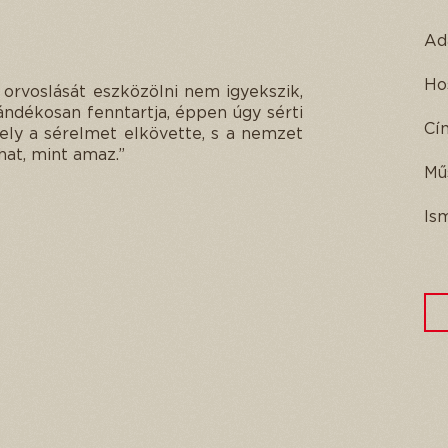
Ad
Ho
orvoslását eszközölni nem igyekszik,
ándékosan fenntartja, éppen úgy sérti
Cí
ely a sérelmet elkövette, s a nemzet
at, mint amaz.”
Mű
Is