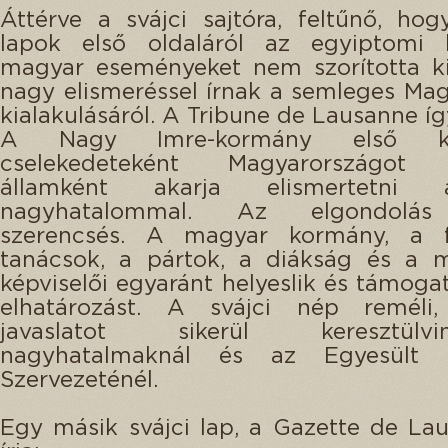
Áttérve a svájci sajtóra, feltűnő, hog
lapok első oldaláról az egyiptomi
magyar eseményeket nem szorította ki
nagy elismeréssel írnak a semleges Ma
kialakulásáról. A Tribune de Lausanne így
A Nagy Imre-kormány első külp
cselekedeteként Magyarországot 
államként akarja elismertetn
nagyhatalommal. Az elgondolá
szerencsés. A magyar kormány, a f
tanácsok, a pártok, a diákság és a 
képviselői egyaránt helyeslik és támogat
elhatározást. A svájci nép remél
javaslatot sikerül keresztül
nagyhatalmaknál és az Egyesült 
Szervezeténél.
Egy másik svájci lap, a Gazette de La