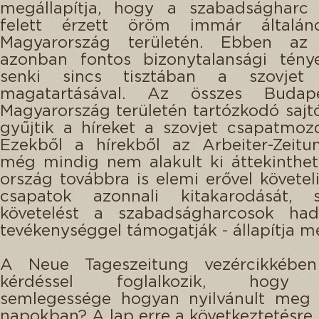
megállapítja, hogy a szabadságharc
felett érzett öröm immár általán
Magyarország területén. Ebben az
azonban fontos bizonytalansági tény
senki sincs tisztában a szovjet 
magatartásával. Az összes Budap
Magyarország területén tartózkodó sajt
gyűjtik a híreket a szovjet csapatmozd
Ezekből a hírekből az Arbeiter-Zeitu
még mindig nem alakult ki áttekinthe
ország továbbra is elemi erővel követeli
csapatok azonnali kitakarodását,
követelést a szabadságharcosok had
tevékenységgel támogatják - állapítja me
A Neue Tageszeitung vezércikkébe
kérdéssel foglalkozik, hogy 
semlegessége hogyan nyilvánult meg 
napokban? A lap erre a következtetésre j