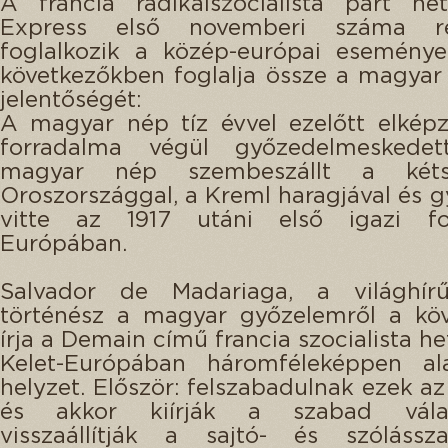
A francia radikálszocialista párt het
Express első novemberi száma rés
foglalkozik a közép-európai eseménye
következőkben foglalja össze a magya
jelentőségét:
A magyar nép tíz évvel ezelőtt elképz
forradalma végül győzedelmeskede
magyar nép szembeszállt a kétszá
Oroszországgal, a Kreml haragjával és 
vitte az 1917 utáni első igazi fo
Európában.
Salvador de Madariaga, a világhír
történész a magyar győzelemről a köv
írja a Demain című francia szocialista he
Kelet-Európában háromféleképpen al
helyzet. Először: felszabadulnak ezek az
és akkor kiírják a szabad válasz
visszaállítják a sajtó- és szólássza