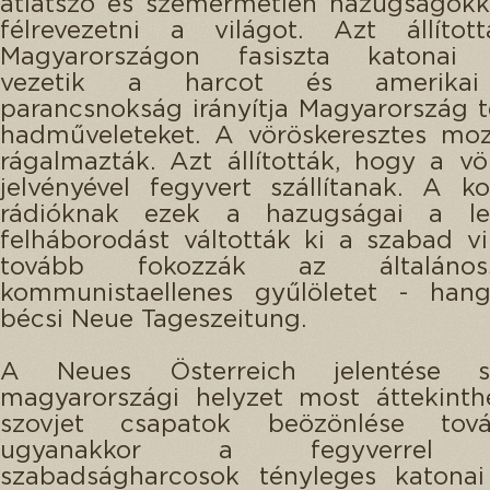
átlátszó és szemérmetlen hazugságokk
félrevezetni a világot. Azt állítot
Magyarországon fasiszta katonai 
vezetik a harcot és amerikai
parancsnokság irányítja Magyarország t
hadműveleteket. A vöröskeresztes moz
rágalmazták. Azt állították, hogy a vö
jelvényével fegyvert szállítanak. A 
rádióknak ezek a hazugságai a le
felháborodást váltották ki a szabad v
tovább fokozzák az általános
kommunistaellenes gyűlöletet - hang
bécsi Neue Tageszeitung.
A Neues Österreich jelentése s
magyarországi helyzet most áttekinth
szovjet csapatok beözönlése tová
ugyanakkor a fegyverrel el
szabadságharcosok tényleges katonai 