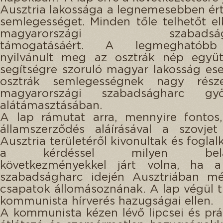
Ausztria lakossága a legnemesebben ér
semlegességet. Minden tőle telhetőt el
magyarországi szabadságh
támogatásáért. A legmeghatób
nyilvánult meg az osztrák nép együt
segítségre szoruló magyar lakosság es
osztrák semlegességnek nagy rés
magyarországi szabadságharc győ
alátámasztásában.
A lap rámutat arra, mennyire fontos
államszerződés aláírásával a szovjet
Ausztria területéről kivonultak és foglal
a kérdéssel milyen beláth
következményekkel járt volna, ha a 
szabadságharc idején Ausztriában mé
csapatok állomásoznának. A lap végül ti
kommunista hírverés hazugságai ellen.
A kommunista kézen lévő lipcsei és prá