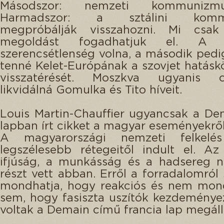
Másodszor: nemzeti kommunizm
Harmadszor: a sztálini kommu
megpróbálják visszahozni. Mi csa
megoldást fogadhatjuk el. A 
szerencsétlenség volna, a második pedi
tenné Kelet-Európának a szovjet hatásk
visszatérését. Moszkva ugyanis c
likvidálná Gomulka és Tito híveit.
Louis Martin-Chauffier ugyancsak a D
lapban írt cikket a magyar eseményekről
A magyarországi nemzeti felkel
legszélesebb rétegeitől indult el. A
ifjúság, a munkásság és a hadsereg n
részt vett abban. Erről a forradalomról
mondhatja, hogy reakciós és nem mond
sem, hogy fasiszta uszítók kezdeménye
voltak a Demain című francia lap megáll