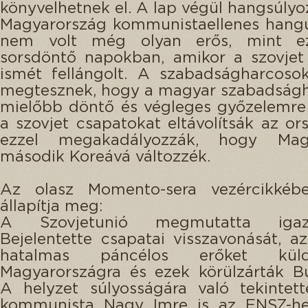
könyvelhetnek el. A lap végül hangsúlyo
Magyarország kommunistaellenes hangu
nem volt még olyan erős, mint e
sorsdöntő napokban, amikor a szovjet
ismét fellángolt. A szabadságharcoso
megtesznek, hogy a magyar szabadságh
mielőbb döntő és végleges győzelemre 
a szovjet csapatokat eltávolítsák az or
ezzel megakadályozzák, hogy Magy
második Koreává változzék.
Az olasz Momento-sera vezércikkéb
állapítja meg:
A Szovjetunió megmutatta igaz
Bejelentette csapatai visszavonását, a
hatalmas páncélos erőket kül
Magyarországra és ezek körülzárták B
A helyzet súlyosságára való tekintet
kommunista Nagy Imre is az ENSZ-hez