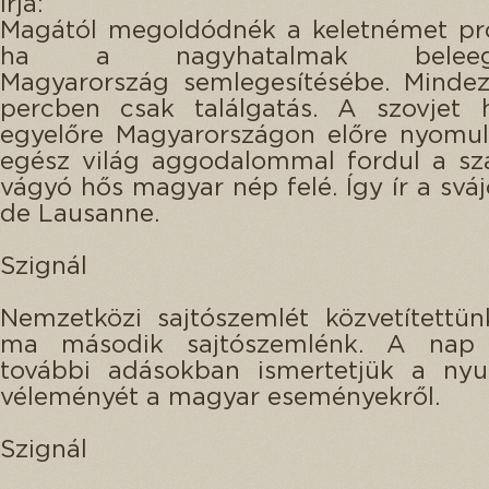
írja:
Magától megoldódnék a keletnémet pro
ha a nagyhatalmak beleegy
Magyarország semlegesítésébe. Minde
percben csak találgatás. A szovjet h
egyelőre Magyarországon előre nyomul
egész világ aggodalommal fordul a sz
vágyó hős magyar nép felé. Így ír a sváj
de Lausanne.
Szignál
Nemzetközi sajtószemlét közvetítettün
ma második sajtószemlénk. A nap 
további adásokban ismertetjük a nyug
véleményét a magyar eseményekről.
Szignál