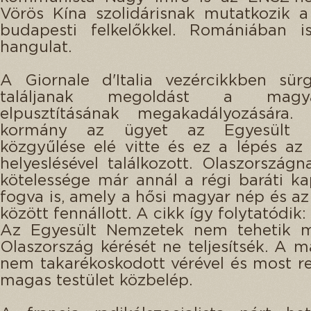
Vörös Kína szolidárisnak mutatkozik a
budapesti felkelőkkel. Romániában i
hangulat.
A Giornale d'Italia vezércikkben sür
találjanak megoldást a mag
elpusztításának megakadályozására.
kormány az ügyet az Egyesült 
közgyűlése elé vitte és ez a lépés az
helyeslésével találkozott. Olaszországn
kötelessége már annál a régi baráti ka
fogva is, amely a hősi magyar nép és az
között fennállott. A cikk így folytatódik:
Az Egyesült Nemzetek nem tehetik 
Olaszország kérését ne teljesítsék. A 
nem takarékoskodott vérével és most re
magas testület közbelép.