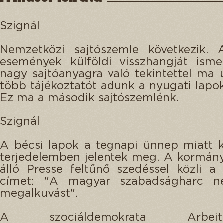
Szignál
Nemzetközi sajtószemle következik.
események külföldi visszhangját isme
nagy sajtóanyagra való tekintettel ma
több tájékoztatót adunk a nyugati lapok 
Ez ma a második sajtószemlénk.
Szignál
A bécsi lapok a tegnapi ünnep miatt k
terjedelemben jelentek meg. A kormán
álló Presse feltűnő szedéssel közli a
címet: "A magyar szabadságharc n
megalkuvást".
A szociáldemokrata Arbeiter-