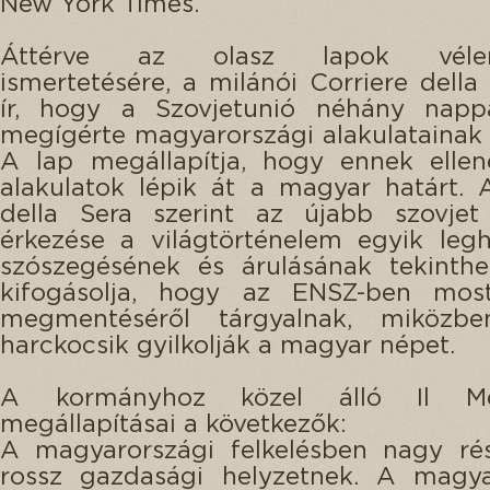
New York Times.
Áttérve az olasz lapok vélem
ismertetésére, a milánói Corriere della 
ír, hogy a Szovjetunió néhány nappa
megígérte magyarországi alakulatainak 
A lap megállapítja, hogy ennek ellen
alakulatok lépik át a magyar határt. 
della Sera szerint az újabb szovjet
érkezése a világtörténelem egyik leg
szószegésének és árulásának tekinthe
kifogásolja, hogy az ENSZ-ben mos
megmentéséről tárgyalnak, miközbe
harckocsik gyilkolják a magyar népet.
A kormányhoz közel álló Il Me
megállapításai a következők:
A magyarországi felkelésben nagy ré
rossz gazdasági helyzetnek. A magy