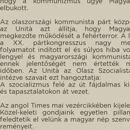
hogy a kommunizmus ügye Magyar
elbukott.
Az olaszországi kommunista párt közpo
az Unità azt állítja, hogy Magya
megkezdte működését a fehérterror. A l
a XX. pártkongresszus nagy meg
folyamatot indított el és súlyos hiba vo
lengyel és magyarországi kommunist
ennek jelentőségét nem értették 
időben. Az Unità az Olasz Szocialist
intézve szavait ezt hangoztatja:
A szocializmus felé az út fájdalmas kí
és tapasztalatokon át vezet.
Az angol Times mai vezércikkében kijele
Közel-keleti gondjaink egyetlen pill
feledtetik el velünk a magyar nép szenv
reményeit.