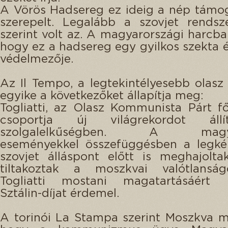
A Vörös Hadsereg ez ideig a nép támo
szerepelt. Legalább a szovjet rendsze
szerint volt az. A magyarországi harcban
hogy ez a hadsereg egy gyilkos szekta 
védelmezője.
Az Il Tempo, a legtekintélyesebb olasz
egyike a következőket állapítja meg:
Togliatti, az Olasz Kommunista Párt fő
csoportja új világrekordot állí
szolgalelkűségben. A magyar
eseményekkel összefüggésben a legké
szovjet álláspont előtt is meghajolt
tiltakoztak a moszkvai valótlanság
Togliatti mostani magatartásáért l
Sztálin-díjat érdemel.
A torinói La Stampa szerint Moszkva m