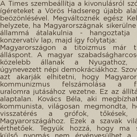
A Times szembeállítja a kivonulásról szó
ígéreteket a Vörös Hadsereg újabb ala
beözönlésével. Megváltoznék egész Ke
helyzete, ha Magyarországnak sikerüln
állammá átalakulnia - hangoztatja
konzervatív lap, majd így folytatja:
Magyarországon a titoizmus már tú
álláspont. A magyar szabadságharcos
közelebb állanak a Nyugathoz,
úgynevezett népi demokráciákhoz. Szovj
azt akarják elhitetni, hogy Magyaro
kommunizmus felszámolása a feh
uralomra jutásához vezetne. Ez az állítá
alaptalan. Kovács Béla, aki megbízh
kommunista, világosan megmondta, h
visszatérés a grófok, tőkések, 
Magyarországához. Ezek a szavak vil
érthetőek. Tegyük hozzá, hogy ma 
külső nyomás nem érvényesülhet a 