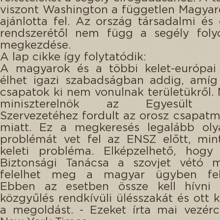
viszont Washington a független Magya
ajánlotta fel. Az ország társadalmi és
rendszerétől nem függ a segély folyó
megkezdése.
A lap cikke így folytatódik:
A magyarok és a többi kelet-európa
élhet igazi szabadságban addig, amíg
csapatok ki nem vonulnak területükről.
miniszterelnök az Egyesült N
Szervezetéhez fordult az orosz csapat
miatt. Ez a megkeresés legalább oly
problémát vet fel az ENSZ előtt, min
keleti probléma. Elképzelhető, hog
Biztonsági Tanácsa a szovjet vétó 
felelhet meg a magyar ügyben fel
Ebben az esetben össze kell hívni
közgyűlés rendkívüli ülésszakát és ott k
a megoldást. - Ezeket írta mai vezér