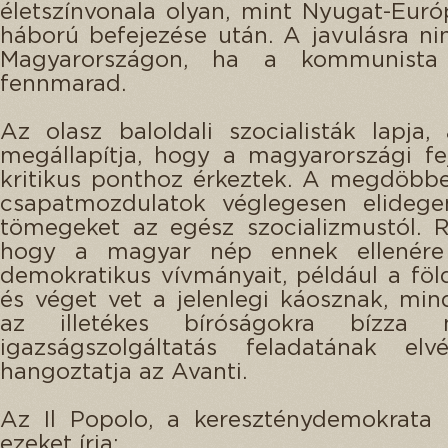
életszínvonala olyan, mint Nyugat-Euró
háború befejezése után. A javulásra nin
Magyarországon, ha a kommunista 
fennmarad.
Az olasz baloldali szocialisták lapja,
megállapítja, hogy a magyarországi f
kritikus ponthoz érkeztek. A megdöbb
csapatmozdulatok véglegesen elidegen
tömegeket az egész szocializmustól. 
hogy a magyar nép ennek ellenére
demokratikus vívmányait, például a föl
és véget vet a jelenlegi káosznak, min
az illetékes bíróságokra bízza
igazságszolgáltatás feladatának elv
hangoztatja az Avanti.
Az Il Popolo, a kereszténydemokrata 
ezeket írja: