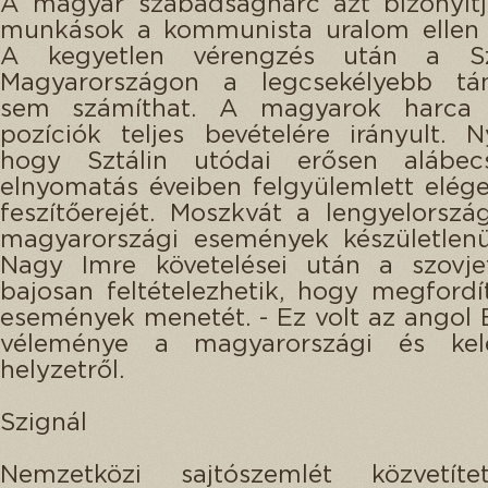
A magyar szabadságharc azt bizonyítj
munkások a kommunista uralom ellen f
A kegyetlen vérengzés után a Szo
Magyarországon a legcsekélyebb tá
sem számíthat. A magyarok harca 
pozíciók teljes bevételére irányult. Ny
hogy Sztálin utódai erősen alábec
elnyomatás éveiben felgyülemlett elég
feszítőerejét. Moszkvát a lengyelorszá
magyarországi események készületlenül
Nagy Imre követelései után a szovje
bajosan feltételezhetik, hogy megfordí
események menetét. - Ez volt az angol
véleménye a magyarországi és kele
helyzetről.
Szignál
Nemzetközi sajtószemlét közvetít