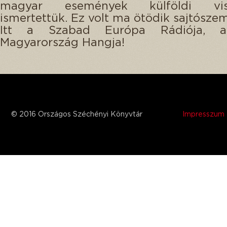
magyar események külföldi viss
ismertettük. Ez volt ma ötödik sajtószem
Itt a Szabad Európa Rádiója, 
Magyarország Hangja!
© 2016 Országos Széchényi Könyvtár
Impresszum