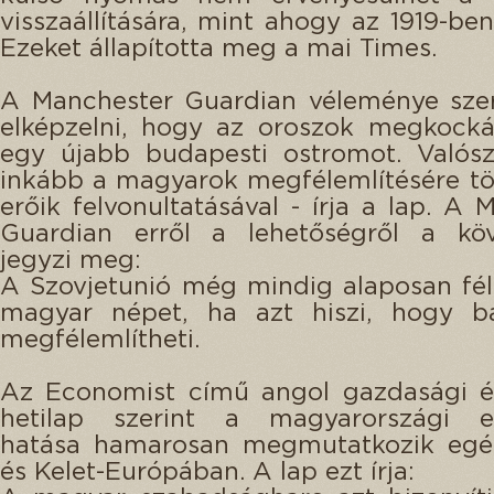
visszaállítására, mint ahogy az 1919-ben
Ezeket állapította meg a mai Times.
A Manchester Guardian véleménye szer
elképzelni, hogy az oroszok megkocká
egy újabb budapesti ostromot. Valósz
inkább a magyarok megfélemlítésére t
erőik felvonultatásával - írja a lap. A 
Guardian erről a lehetőségről a köv
jegyzi meg:
A Szovjetunió még mindig alaposan fél
magyar népet, ha azt hiszi, hogy bá
megfélemlítheti.
Az Economist című angol gazdasági és
hetilap szerint a magyarországi 
hatása hamarosan megmutatkozik egé
és Kelet-Európában. A lap ezt írja: