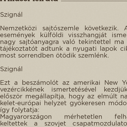
Szignál
Nemzetközi sajtószemle következik.
események külföldi visszhangját isme
nagy sajtóanyagra való tekintettel m
tájékoztatót adtunk a nyugati lapok cik
most sorrendben ötödik szemlénk.
Szignál
Ezt a beszámolót az amerikai New Y
vezércikkének ismertetésével kezdj
először megállapítja, hogy az elmúlt 
kelet-európai helyzet gyökeresen módo
így folytatja:
Magyarországon mérhetetlen felhá
keltettek a szovjet csapatmozdulat