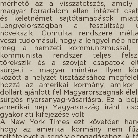
mérhető az a visszatetszés, amely 
magyar forradalom ellen intézett cseh
és keletnémet sajtótámadások miat
Lengyelországban a feszültség u
növekszik. Gomulka rendszere mélta
veszi tudomásul, hogy a lengyel nép ne
meg a nemzeti kommunizmussal,
kommunista rendszer teljes felsz
törekszik és a szovjet csapatok eltá
sürgeti - magyar mintára. Ilyen kö
között a helyzet tisztázásához megfelel
hozzá az amerikai kormány, amikor 
dollárt ajánlott fel Magyarországnak éle
sürgős nyersanyag-vásárlásra. Ez a bej
amerikai nép Magyarország iránti cso
gyakorlati kifejezése volt.
A New York Times ezt követően hang
hogy az amerikai kormány nem fűz 
feltételeket a segély elfogadásához. A 