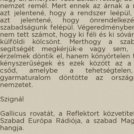
nemzet remél. Mert ennek az árnak a
azt jelentené, hogy a rendszer leépül
azt jelentené, hogy önrendelkez
szabadságunk felépül. Végeredménybe
nem tett számot, hogy ki féli és ki sóvá
külföldi kölcsönt. Merthogy a sza
segítségét megkérjük-e vagy sem,
érzelmek döntik el, hanem könyörtelen 
kényszerűségek és ezek között az a 
csőd, amelybe a tehetségtelen
gyarmaturalom döntötte az orszá
nemzetet.
Szignál
Gallicus rovatát, a Reflektort közvetíte
Szabad Európa Rádiója, a szabad Mag
hangja.