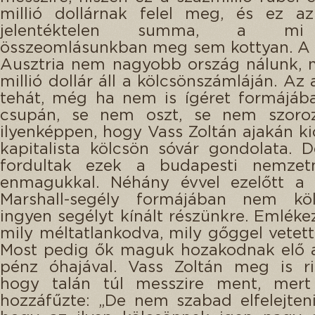
millió dollárnak felel meg, és ez az
jelentéktelen summa, a mi
összeomlásunkban meg sem kottyan. A
Ausztria nem nagyobb ország nálunk, 
millió dollár áll a kölcsönszámláján. Az 
tehát, még ha nem is ígéret formájáb
csupán, se nem oszt, se nem szoroz
ilyenképpen, hogy Vass Zoltán ajakán ki
kapitalista kölcsön sóvár gondolata.
fordultak ezek a budapesti nemzet
enmagukkal. Néhány évvel ezelőtt a
Marshall-segély formájában nem kö
ingyen segélyt kínált részünkre. Emlék
mily méltatlankodva, mily gőggel vetett
Most pedig ők maguk hozakodnak elő 
pénz óhajával. Vass Zoltán meg is ri
hogy talán túl messzire ment, mert
hozzáfűzte: „De nem szabad elfelejten