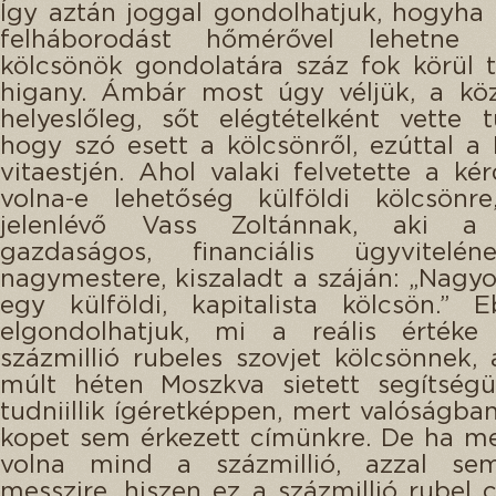
Így aztán joggal gondolhatjuk, hogyha
felháborodást hőmérővel lehetne 
kölcsönök gondolatára száz fok körül 
higany. Ámbár most úgy véljük, a kö
helyeslőleg, sőt elégtételként vette 
hogy szó esett a kölcsönről, ezúttal a 
vitaestjén. Ahol valaki felvetette a ké
volna-e lehetőség külföldi kölcsönr
jelenlévő Vass Zoltánnak, aki a 
gazdaságos, financiális ügyvitelé
nagymestere, kiszaladt a száján: „Nagyo
egy külföldi, kapitalista kölcsön.” 
elgondolhatjuk, mi a reális érték
százmillió rubeles szovjet kölcsönnek, 
múlt héten Moszkva sietett segítségü
tudniillik ígéretképpen, mert valóságb
kopet sem érkezett címünkre. De ha m
volna mind a százmillió, azzal se
messzire, hiszen ez a százmillió rubel 