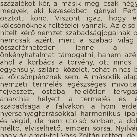
százalékot kér, a másik meg csak nég
megyek, aki kevesebbet igényel. Fert
osztott konc. Viszont igaz, hogy 
kölcsönöknek feltételei vannak. Az első 
hitelt kérő nemzet szabadságjogainak bi
nemcsak azért, mert a szabad világ e
összeférhetetlen lenne a ko
önkényhatalmat támogatni, hanem azér
ahol a korbács a törvény, ott nincs 
egyensúly, szilárd közélet, tehát nincs 
a kölcsönpénznek sem. A második alapf
nemzeti termelés egészséges mivolta
fejveszett, ostoba, felelőtlen tervga
anarchia helyett a termelés és ér
szabadsága a falvakon, a honi érde
nyersanyagforrásokkal harmonikus iparf
és végül, de nem utolsó sorban, a do
méltó, elviselhető, emberi sorsa. Nyilvá
nagy ár, amelytől Vass Zoltán retteg, de