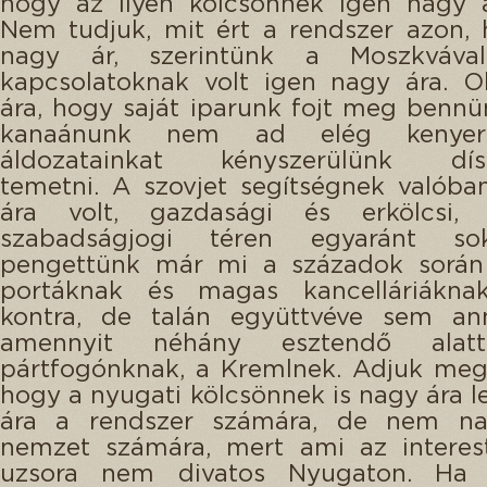
hogy az ilyen kölcsönnek igen nagy á
Nem tudjuk, mit ért a rendszer azon,
nagy ár, szerintünk a Moszkvával
kapcsolatoknak volt igen nagy ára. O
ára, hogy saját iparunk fojt meg bennün
kanaánunk nem ad elég kenyere
áldozatainkat kényszerülünk dísz
temetni. A szovjet segítségnek valóban
ára volt, gazdasági és erkölcsi, 
szabadságjogi téren egyaránt so
pengettünk már mi a századok sorá
portáknak és magas kancelláriákn
kontra, de talán együttvéve sem ann
amennyit néhány esztendő ala
pártfogónknak, a Kremlnek. Adjuk meg
hogy a nyugati kölcsönnek is nagy ára l
ára a rendszer számára, de nem n
nemzet számára, mert ami az interest 
uzsora nem divatos Nyugaton. Ha 