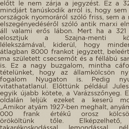
előtt le nem zárja a jegyzést. Ez a 32
mindjárt tanúskodik arról is, hogy sem
országok nyomoráról szóló friss, sem a 
elszegényedéséről szóló antik marxi e
áll valami erős lábon. Mert ha a 321 
elosztjuk a Szajna-menti köz
lélekszámával, kiderül, hogy minde
átlagban 8000 frankot jegyzett, beleé
ma született csecsemőt és a féllábú sar
is. Ez a nagy buzgalom, mintha cáfo
tételünket, hogy az államkölcsön nyu
fogalom Nyugaton is. Pedig nyugt
vitathatatlanul. Előttünk például Jul
egyik újabb kötete, a Varázsszőnyeg. 
oldalán leljük ezeket a keserű mo
„Amikor atyám 1927-ben meghalt, anyá
000 frank értékű orosz kölcsön
örököltünk tőle. Elképzelhető
takarékoskodással, lemondással, nélk