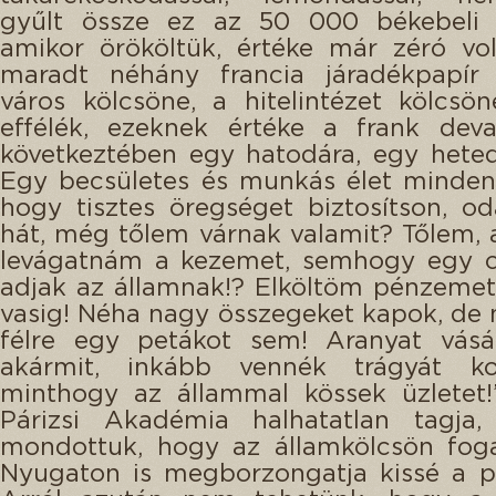
gyűlt össze ez az 50 000 békebeli 
amikor örököltük, értéke már zéró vol
maradt néhány francia járadékpapír i
város kölcsöne, a hitelintézet kölcs
effélék, ezeknek értéke a frank deva
következtében egy hatodára, egy heted
Egy becsületes és munkás élet minden
hogy tisztes öregséget biztosítson, od
hát, még tőlem várnak valamit? Tőlem, 
levágatnám a kezemet, semhogy egy c
adjak az államnak!? Elköltöm pénzemet
vasig! Néha nagy összegeket kapok, de
félre egy petákot sem! Aranyat vásá
akármit, inkább vennék trágyát ko
minthogy az állammal kössek üzletet!
Párizsi Akadémia halhatatlan tagja,
mondottuk, hogy az államkölcsön fo
Nyugaton is megborzongatja kissé a p