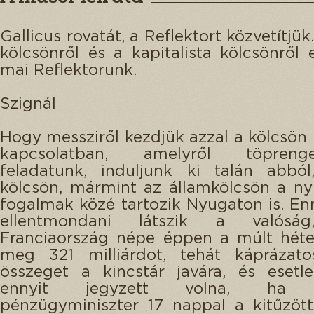
Gallicus rovatát, a Reflektort közvetítjük
kölcsönről és a kapitalista kölcsönről 
mai Reflektorunk.
Szignál
Hogy messziről kezdjük azzal a kölcsön h
kapcsolatban, amelyről töpre
feladatunk, induljunk ki talán abbó
kölcsön, mármint az államkölcsön a ny
fogalmak közé tartozik Nyugaton is. E
ellentmondani látszik a valóság
Franciaország népe éppen a múlt héte
meg 321 milliárdot, tehát káprázat
összeget a kincstár javára, és esetl
ennyit jegyzett volna, ha 
pénzügyminiszter 17 nappal a kitűzöt