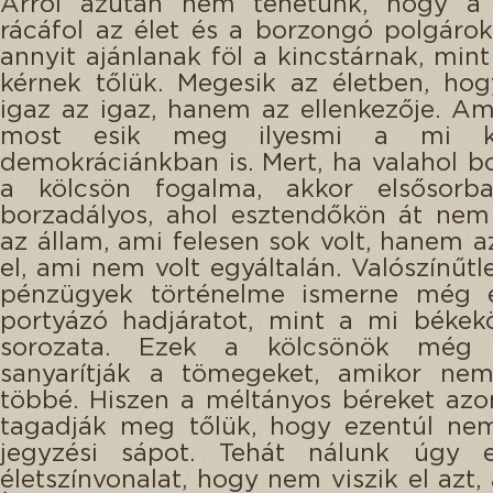
Arról azután nem tehetünk, hogy a 
rácáfol az élet és a borzongó polgáro
annyit ajánlanak föl a kincstárnak, min
kérnek tőlük. Megesik az életben, ho
igaz az igaz, hanem az ellenkezője. A
most esik meg ilyesmi a mi k
demokráciánkban is. Mert, ha valahol b
a kölcsön fogalma, akkor elsősorb
borzadályos, ahol esztendőkön át nem
az állam, ami felesen sok volt, hanem a
el, ami nem volt egyáltalán. Valószínűtl
pénzügyek történelme ismerne még 
portyázó hadjáratot, mint a mi békek
sorozata. Ezek a kölcsönök még 
sanyarítják a tömegeket, amikor nem
többé. Hiszen a méltányos béreket az
tagadják meg tőlük, hogy ezentúl ne
jegyzési sápot. Tehát nálunk úgy 
életszínvonalat, hogy nem viszik el azt,