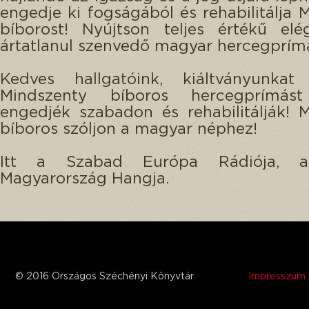
engedje ki fogságából és rehabilitálja 
bíborost! Nyújtson teljes értékű elé
ártatlanul szenvedő magyar hercegprím
Kedves hallgatóink, kiáltványunkat h
Mindszenty bíboros hercegprímást
engedjék szabadon és rehabilitálják! 
bíboros szóljon a magyar néphez!
Itt a Szabad Európa Rádiója, 
Magyarország Hangja.
© 2016 Országos Széchényi Könyvtár
Impresszum