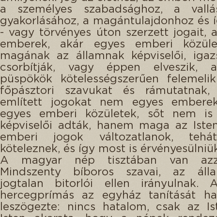
a személyes szabadsághoz, a vall
gyakorlásához, a magántulajdonhoz és 
- vagy törvényes úton szerzett jogait, 
emberek, akár egyes emberi közüle
magának az államnak képviselői, igaz
csorbítják, vagy éppen elveszik,
püspökök kötelességszerűen felemelik
főpásztori szavukat és rámutatnak
említett jogokat nem egyes embere
egyes emberi közületek, sőt nem is
képviselői adták, hanem maga az Iste
emberi jogok változatlanok, tehá
köteleznek, és így most is érvényesülniük
A magyar nép tisztában van azz
Mindszenty bíboros szavai, az áll
jogtalan bitorlói ellen irányulnak.
hercegprímás az egyház tanítását ha
leszögezte: nincs hatalom, csak az Is