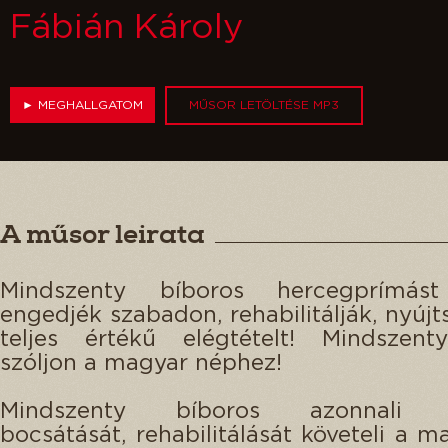
Fábián Károly
►
MEGHALLGATOM
MŰSOR LETÖLTÉSE MP3
A műsor leirata
Mindszenty bíboros hercegprímást
engedjék szabadon, rehabilitálják, nyújt
teljes értékű elégtételt! Mindszent
szóljon a magyar néphez!
Mindszenty bíboros azonnali 
bocsátását, rehabilitálását követeli a m