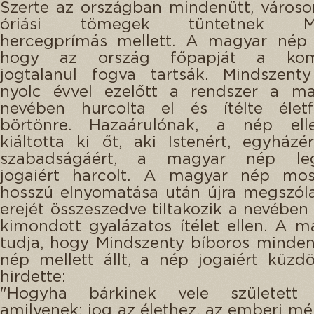
Szerte az országban mindenütt, városo
óriási tömegek tüntetnek Min
hercegprímás mellett. A magyar nép 
hogy az ország főpapját a kom
jogtalanul fogva tartsák. Mindszenty
nyolc évvel ezelőtt a rendszer a m
nevében hurcolta el és ítélte életfo
börtönre. Hazaárulónak, a nép ell
kiáltotta ki őt, aki Istenért, egyházé
szabadságáért, a magyar nép leg
jogaiért harcolt. A magyar nép mos
hosszú elnyomatása után újra megszól
erejét összeszedve tiltakozik a nevében 
kimondott gyalázatos ítélet ellen. A 
tudja, hogy Mindszenty bíboros minde
nép mellett állt, a nép jogaiért küzdö
hirdette:
"Hogyha bárkinek vele született 
amilyenek: jog az élethez, az emberi mé