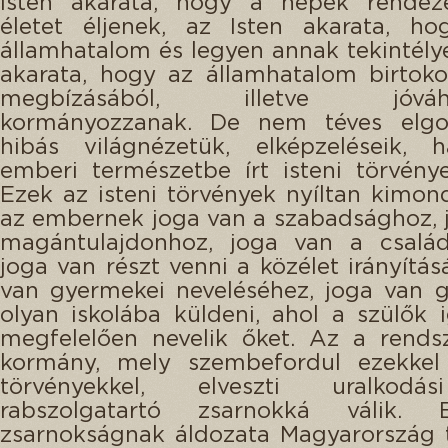
Isten akarata, hogy a népek rendeze
életet éljenek, az Isten akarata, ho
államhatalom és legyen annak tekintélye
akarata, hogy az államhatalom birtok
megbízásából, illetve jóváha
kormányozzanak. De nem téves elgon
hibás világnézetük, elképzeléseik,
emberi természetbe írt isteni törvénye
Ezek az isteni törvények nyíltan kimon
az embernek joga van a szabadsághoz, 
magántulajdonhoz, joga van a családi
joga van részt venni a közélet irányítás
van gyermekei neveléséhez, joga van 
olyan iskolába küldeni, ahol a szülők 
megfelelően nevelik őket. Az a rendsze
kormány, mely szembefordul ezekkel 
törvényekkel, elveszti uralkodás
rabszolgatartó zsarnokká válik.
zsarnokságnak áldozata Magyarország 