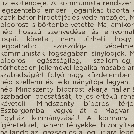
tíz esztendeje. A kommunista rendsze
legszentebb emberi jogainkat tiporta
azok bátor hirdetőjét és védelmezőjét, 
bíborost is börtönbe vetette. Ma, amiko
nép hosszú szenvedése és elnyoma
jogait követeli, nem tűrheti, hogy
legbátrabb szószólója, védel
kommunisták fogságában sínylődjék. M
bíboros egészségileg, szellemileg,
törhetetlen jellemével legalkalmasabb ar
szabadságért folyó nagy küzdelemben
nép szellemi és lelki irányítója legyen
nép Mindszenty bíborost akarja hallani
szabadon bocsátását, teljes értékű rehab
követeli! Mindszenty bíboros térj
Esztergomba, vegye át a Magyar K
Egyház kormányzását! A kormány 
ígéretekkel, hanem tényekkel bizonyíts
hajlandó az igazság és a jog útjára lépn