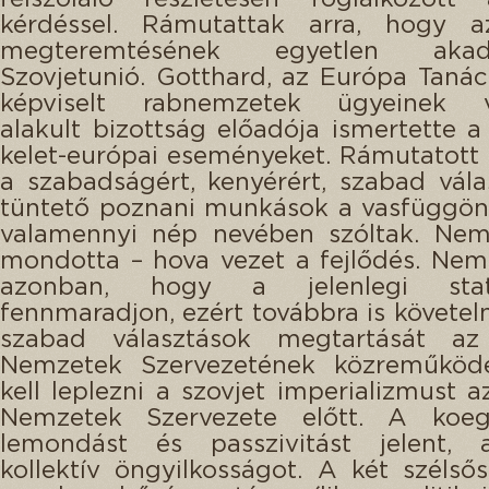
kérdéssel. Rámutattak arra, hogy 
megteremtésének egyetlen aka
Szovjetunió. Gotthard, az Európa Tan
képviselt rabnemzetek ügyeinek v
alakult bizottság előadója ismertette a
kelet-európai eseményeket. Rámutatott 
a szabadságért, kenyérért, szabad vála
tüntető poznani munkások a vasfüggön
valamennyi nép nevében szóltak. Nem
mondotta – hova vezet a fejlődés. Nem
azonban, hogy a jelenlegi st
fennmaradjon, ezért továbbra is követeln
szabad választások megtartását az
Nemzetek Szervezetének közreműködé
kell leplezni a szovjet imperializmust a
Nemzetek Szervezete előtt. A koegz
lemondást és passzivitást jelent,
kollektív öngyilkosságot. A két szélső