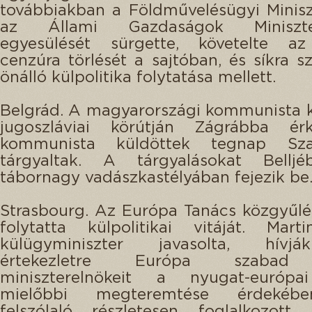
továbbiakban a Földművelésügyi Minis
az Állami Gazdaságok Miniszté
egyesülését sürgette, követelte az
cenzúra törlését a sajtóban, és síkra sz
önálló külpolitika folytatása mellett.
Belgrád. A magyarországi kommunista 
jugoszláviai körútján Zágrábba ér
kommunista küldöttek tegnap Szar
tárgyaltak. A tárgyalásokat Belljé
tábornagy vadászkastélyában fejezik be
Strasbourg. Az Európa Tanács közgyűl
folytatta külpolitikai vitáját. Mart
külügyminiszter javasolta, hívj
értekezletre Európa szabad 
miniszterelnökeit a nyugat-európ
mielőbbi megteremtése érdekéb
felszólaló részletesen foglalkozot