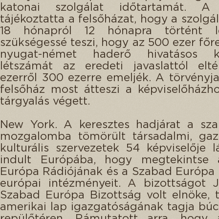
katonai szolgálat időtartamát. A
tájékoztatta a felsőházat, hogy a szolgá
18 hónapról 12 hónapra történt les
szükségessé teszi, hogy az 500 ezer főre
nyugat-német haderő hivatásos ka
létszámát az eredeti javaslattól elt
ezerről 300 ezerre emeljék. A törvényja
felsőház most átteszi a képviselőházh
tárgyalás végett.
New York. A keresztes hadjárat a sza
mozgalomba tömörült társadalmi, gaz
kulturális szervezetek 54 képviselője l
indult Európába, hogy megtekintse
Európa Rádiójának és a Szabad Európa 
európai intézményeit. A bizottságot 
Szabad Európa Bizottság volt elnöke,
amerikai lap igazgatóságának tagja búc
repülőtéren. Rámutatott arra, hogy