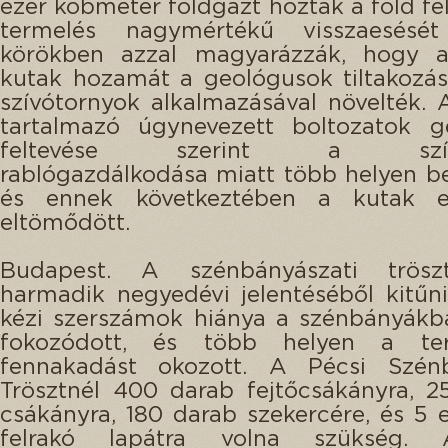
ezer köbméter földgázt hoztak a föld fel
termelés nagymértékű visszaesésé
körökben azzal magyarázzák, hogy a
kutak hozamát a geológusok tiltakozás
szívótornyok alkalmazásával növelték. 
tartalmazó úgynevezett boltozatok g
feltevése szerint a szívó
rablógazdálkodása miatt több helyen b
és ennek következtében a kutak e
eltömődött.
Budapest. A szénbányászati trösz
harmadik negyedévi jelentéséből kitűn
kézi szerszámok hiánya a szénbányákb
fokozódott, és több helyen a ter
fennakadást okozott. A Pécsi Szénb
Trösztnél 400 darab fejtőcsákányra, 
csákányra, 180 darab szekercére, és 5 
felrakó lapátra volna szükség. 