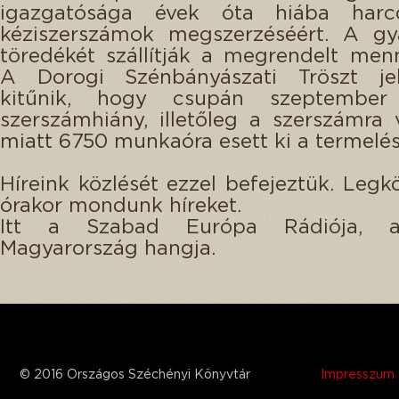
igazgatósága évek óta hiába harc
kéziszerszámok megszerzéséért. A gy
töredékét szállítják a megrendelt men
A Dorogi Szénbányászati Tröszt jel
kitűnik, hogy csupán szeptember
szerszámhiány, illetőleg a szerszámra 
miatt 6750 munkaóra esett ki a termelés
Híreink közlését ezzel befejeztük. Legk
órakor mondunk híreket.
Itt a Szabad Európa Rádiója, 
Magyarország hangja.
© 2016 Országos Széchényi Könyvtár
Impresszum