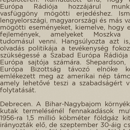
Európa Rádiója hozzájárul munk
vasfüggöny mögötti erjedéshez. Ism
lengyelországi, magyarországi és más 
mögötti eseményeket, kiemelve, hogy 
fejlemények, amelyeket Moszkva k
tudomásul venni. Hangsúlyozta azt is
olvadás politikája a tevékenység fokoz
szükségessé a Szabad Európa Rádiója
Európa sajtója számára. Shepardson,
Európa Bizottság távozó elnöke kö
emlékezett meg az amerikai nép támog
amely lehetővé teszi a szabadságért v
folytatását.
Debrecen. A Bihar-Nagybajom környéki
kutak termelésénél fennakadások mut
1956-ra 1,5 millió köbméter földgáz ki
irányozták elő, de szeptember 30-áig 