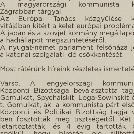
A magyarországi kommunista kü
Zágrábban tárgyal.
Az Európai Tanács közgyűlése kül
vitájában kitért a kelet-európai problémá
A japán és a szovjet kormány megállapod
a hadiállapot megszüntetéséről.
A nyugat-német parlament felsőháza j
a katonai szolgálati idő csökkentését.
Most rátérünk híreink részletes ismerteté
Varsó. A lengyelországi kommuni
Központi Bizottsága beválasztotta tag
Gomulkát, Spychalskit, Loga-Sowinskit é
t. Gomulkát, aki a kommunista párt első 
Központi és Politikai Bizottság tagja v
ben fosztották meg tisztségeitől. Ké
letartóztatták, és 4 évig tartották 
anélkül, hogy bíróság elé állított