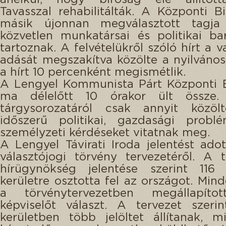
Tavasszal rehabilitálták. A Központi B
másik újonnan megválasztott tagj
közvetlen munkatársai és politikai ba
tartoznak. A felvételükről szóló hírt a v
adását megszakítva közölte a nyilvános
a hírt 10 percenként megismétlik.
A Lengyel Kommunista Párt Központi B
ma délelőtt 10 órakor ült össze.
tárgysorozatáról csak annyit közöl
időszerű politikai, gazdasági probl
személyzeti kérdéseket vitatnak meg.
A Lengyel Távirati Iroda jelentést adot
választójogi törvény tervezetéről. A 
hírügynökség jelentése szerint 116 k
kerületre osztotta fel az országot. Mind
a törvénytervezetben megállapíto
képviselőt választ. A tervezet szeri
kerületben több jelöltet állítanak, 