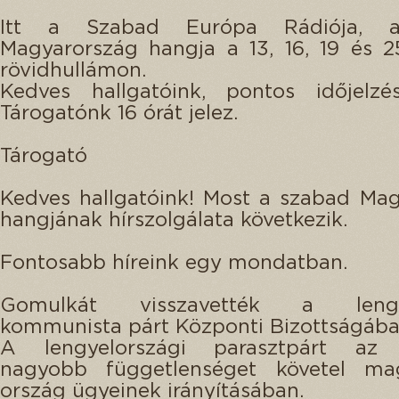
Itt a Szabad Európa Rádiója, 
Magyarország hangja a 13, 16, 19 és 
rövidhullámon.
Kedves hallgatóink, pontos időjelzé
Tárogatónk 16 órát jelez.
Tárogató
Kedves hallgatóink! Most a szabad Ma
hangjának hírszolgálata következik.
Fontosabb híreink egy mondatban.
Gomulkát visszavették a lengye
kommunista párt Központi Bizottságába
A lengyelországi parasztpárt az 
nagyobb függetlenséget követel m
ország ügyeinek irányításában.