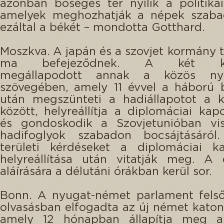
azonban bőséges tér nyílik a politikai
amelyek meghozhatják a népek szaba
ezáltal a békét – mondotta Gotthard.
Moszkva. A japán és a szovjet kormány t
ma befejeződnek. A két kül
megállapodott annak a közös nyil
szövegében, amely 11 évvel a háború 
után megszünteti a hadiállapotot a k
között, helyreállítja a diplomáciai kapc
és gondoskodik a Szovjetunióban viss
hadifoglyok szabadon bocsájtásáról
területi kérdéseket a diplomáciai ka
helyreállítása után vitatják meg. A 
aláírására a délutáni órákban kerül sor.
Bonn. A nyugat-német parlament felső
olvasásban elfogadta az új német katon
amely 12 hónapban állapítja meg a