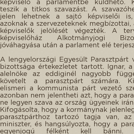
képviselő a parlamentbe küldhető. K
teszik a titkos szavazást. A szavazóh
jelen lehetnek a sajtó képviselői is
azoknak a szervezeteknek megbízottai,
képviselők jelölését végezték. A ter
képviselőház Alkotmányjogi Bizot
jóváhagyása után a parlament elé terjesz
A lengyelországi Egyesült Parasztpárt 
bizottsága értekezletet tartott. Ignar, 
alelnöke az eddiginél nagyobb függe
követelt a parasztpárt számára. Kije
elismeri a kommunista párt vezető sz
azonban nem jelentheti azt, hogy a par
ne legyen szava az ország ügyeinek irán
Kifogásolta, hogy a kormánynak jelenle
parasztpárthoz tartozó tagja van, az
miniszter, és hangsúlyozta, hogy a para
egyenjogú félként kell bánni.