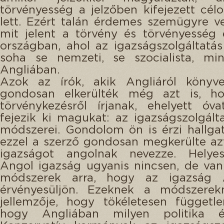
törvényesség a jelzőben kifejezett cél
lett. Ezért talán érdemes szemügyre v
mit jelent a törvény és törvényesség
országban, ahol az igazságszolgáltatá
soha se nemzeti, se szocialista, min
Angliában.
Azok az írók, akik Angliáról könyvek
gondosan elkerülték még azt is, h
törvénykezésről írjanak, ehelyett óv
fejezik ki magukat: az igazságszolgált
módszerei. Gondolom ön is érzi hallg
ezzel a szerző gondosan megkerülte az
igazságot angolnak nevezze. Helyes
Angol igazság ugyanis nincsen, de va
módszerek arra, hogy az igazság 
érvényesüljön. Ezeknek a módszere
jellemzője, hogy tökéletesen függetle
hogy Angliában milyen politika ér