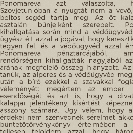
Ponomareva azt válaszolta,
Szovjetunióban a nyugtát nem a vevő
boltos segéd tartja meg. Az öt kal
asztalán bűnjelként szerepelt. P
kihallgatása során mind a védőügyvéd
ügyész élt azzal a jogával, hogy kereszt
tegyen fel, és a védőügyvéd azzal ér
Ponomareva pénztárcájából, a
rendőrségen kihallgatták nagyjából a
árának megfelelő összeg hiányzott. Az
tanúk, az alperes és a védőügyvéd meg
után a bíró ezekkel a szavakkal fogl
véleményét: megértem az emberi t
esendőségét és azt is, hogy a divat
kalapjai jelentékeny kísértést képez
asszony számára. Úgy vélem, hogy a
érdekei nem szenvednek sérelmet akko
büntetőtörvénykönyv értelmében a
teljesen feloldom azzal, hogy hár