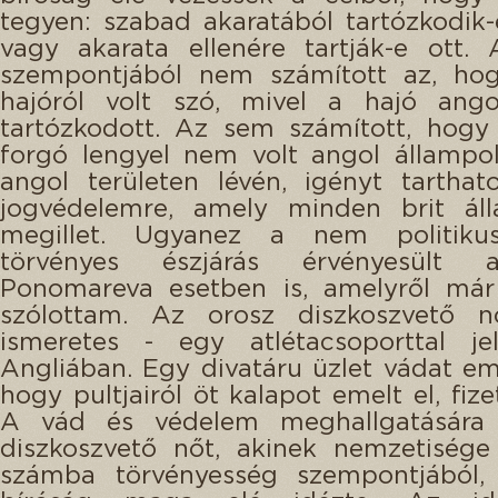
tegyen: szabad akaratából tartózkodik-
vagy akarata ellenére tartják-e ott.
szempontjából nem számított az, hog
hajóról volt szó, mivel a hajó ango
tartózkodott. Az sem számított, hogy
forgó lengyel nem volt angol állampol
angol területen lévén, igényt tarthat
jogvédelemre, amely minden brit áll
megillet. Ugyanez a nem politiku
törvényes észjárás érvényesült
Ponomareva esetben is, amelyről már
szólottam. Az orosz diszkoszvető 
ismeretes - egy atlétacsoporttal j
Angliában. Egy divatáru üzlet vádat eme
hogy pultjairól öt kalapot emelt el, fize
A vád és védelem meghallgatására
diszkoszvető nőt, akinek nemzetisége
számba törvényesség szempontjából,