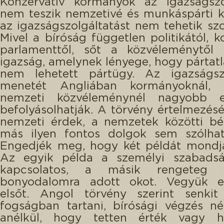
Konzervatív kormányok az igazságszol
nem teszik nemzetivé és munkáspárti 
az igazságszolgáltatást nem tehetik szoc
Mivel a bíróság független politikától, k
parlamenttől, sőt a közvéleménytől 
igazság, amelynek lényege, hogy pártatl
nem lehetett pártügy. Az igazságszo
menetét Angliában kormányoknál, p
nemzeti közvéleménynél nagyobb 
befolyásolhatják. A törvény értelmezé
nemzeti érdek, a nemzetek közötti bé
más ilyen fontos dolgok sem szólhat
Engedjék meg, hogy két példát mondja
Az egyik példa a személyi szabadsá
kapcsolatos, a másik rengeteg fe
bonyodalomra adott okot. Vegyük e
elsőt. Angol törvény szerint senkit
fogságban tartani, bírósági végzés né
anélkül, hogy tetten érték vagy hi