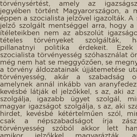
törvénysértést, amely az igazságszo
jegyében történt Magyarországon, a m
éppen a szocialista jelzővel igazolták. A 
jelző szolgált mentséggel arra, hogy a
ítéleteikben nem az abszolút igazság
tételes törvényeket szolgálták,
pillanatnyi politika érdekeit. Ez
szocialista törvényesség szóhasználat
még nem hat se meggyőzően, se megny
a törvény áldozatainak újjátemetése u
törvényesség, akár a szabadság o
amelynek annál inkább van aranyfedez
kevésbé látják el jelzőkkel, s az, aki a
szolgálja, igazabb ügyet szolgál, mi
magyar igazságot szolgálja, s az, aki s
hirdet, kevésbé kétértelműen szól, mi
csak a népszabadságot írja zászl
törvényesség szóból akkor lett ha
amikor jelzőkkel magyarázták, 