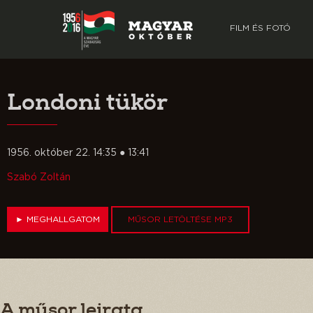
FILM ÉS FOTÓ
Londoni tükör
1956. október 22. 14:35 ● 13:41
Szabó Zoltán
►
MEGHALLGATOM
MŰSOR LETÖLTÉSE MP3
A műsor leirata