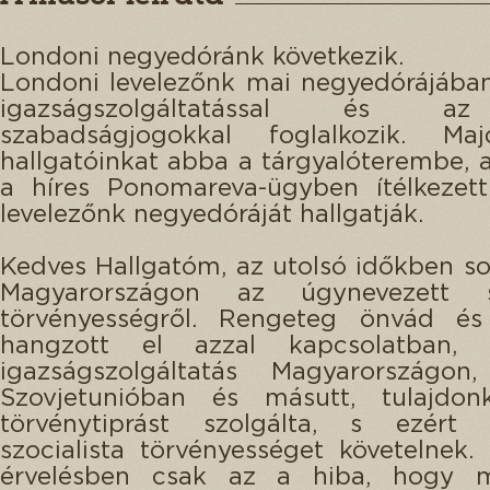
Londoni negyedóránk következik.
Londoni levelezőnk mai negyedórájába
igazságszolgáltatással és a
szabadságjogokkal foglalkozik. Maj
hallgatóinkat abba a tárgyalóterembe, a
a híres Ponomareva-ügyben ítélkezett
levelezőnk negyedóráját hallgatják.
Kedves Hallgatóm, az utolsó időkben so
Magyarországon az úgynevezett sz
törvényességről. Rengeteg önvád és 
hangzott el azzal kapcsolatban,
igazságszolgáltatás Magyarországo
Szovjetunióban és másutt, tulajdo
törvénytiprást szolgálta, s ezért
szocialista törvényességet követelnek
érvelésben csak az a hiba, hogy 