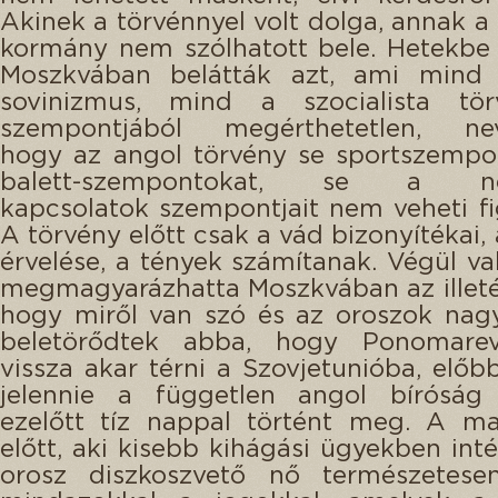
Akinek a törvénnyel volt dolga, annak a
kormány nem szólhatott bele. Hetekbe 
Moszkvában belátták azt, ami mind 
sovinizmus, mind a szocialista tör
szempontjából megérthetetlen, nev
hogy az angol törvény se sportszempo
balett-szempontokat, se a ne
kapcsolatok szempontjait nem veheti f
A törvény előtt csak a vád bizonyítékai,
érvelése, a tények számítanak. Végül va
megmagyarázhatta Moszkvában az illet
hogy miről van szó és az oroszok nag
beletörődtek abba, hogy Ponomare
vissza akar térni a Szovjetunióba, előb
jelennie a független angol bíróság 
ezelőtt tíz nappal történt meg. A ma
előtt, aki kisebb kihágási ügyekben inté
orosz diszkoszvető nő természetesen