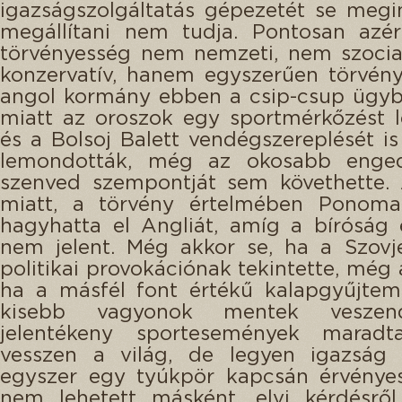
igazságszolgáltatás gépezetét se megin
megállítani nem tudja. Pontosan azér
törvényesség nem nemzeti, nem szocia
konzervatív, hanem egyszerűen törvén
angol kormány ebben a csip-csup ügyb
miatt az oroszok egy sportmérkőzést 
és a Bolsoj Balett vendégszereplését 
lemondották, még az okosabb enge
szenved szempontját sem követhette. 
miatt, a törvény értelmében Ponom
hagyhatta el Angliát, amíg a bíróság
nem jelent. Még akkor se, ha a Szovj
politikai provokációnak tekintette, még
ha a másfél font értékű kalapgyűjtem
kisebb vagyonok mentek vesze
jelentékeny sportesemények marad
vesszen a világ, de legyen igazság 
egyszer egy tyúkpör kapcsán érvényes
nem lehetett másként, elvi kérdésről