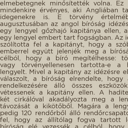
elmebetegnek minősítették volna. Ez 
mindenkire érvényes, aki Angliában ta
idegenekre is. E törvény értelmé
augusztusában az angol bíróság idézés
egy lengyel gőzhajó kapitánya ellen, a
egy lengyel embert tart fogságban. Az i
szólította fel a kapitányt, hogy a sz
emberrel együtt jelenjék meg a bírós
célból, hogy a bíró megítélhesse: tö
vagy törvényellenesen tartotta-e a 
lengyelt. Mivel a kapitány az idézésre e
válaszolt, a bíróság elrendelte, hogy
rendelkezésére álló összes eszközö
vétessenek a kapitány ellen. A hadit
két cirkálóval akadályozta meg a len
távozását a kikötőből. Magára a leng
pedig 120 rendőrből álló rendőrcsapat
fel, hogy az állítólag fogva tartott 
bíróság elé vezessék a célból, hogy 