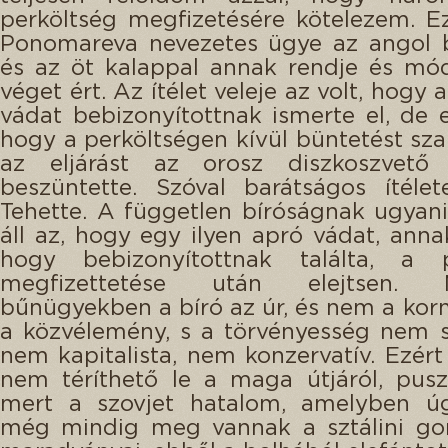
perköltség megfizetésére kötelezem. E
Ponomareva nevezetes ügye az angol b
és az öt kalappal annak rendje és mód
véget ért. Az ítélet veleje az volt, hogy 
vádat bebizonyítottnak ismerte el, de el
hogy a perköltségen kívül büntetést szab
az eljárást az orosz diszkoszvető
beszüntette. Szóval barátságos ítélet
Tehette. A független bíróságnak ugyan
áll az, hogy egy ilyen apró vádat, annak
hogy bebizonyítottnak találta, a p
megfizettetése után elejtsen.
bűnügyekben a bíró az úr, és nem a ko
a közvélemény, s a törvényesség nem sz
nem kapitalista, nem konzervatív. Ezért
nem téríthető le a maga útjáról, pusz
mert a szovjet hatalom, amelyben úg
még mindig meg vannak a sztálini go