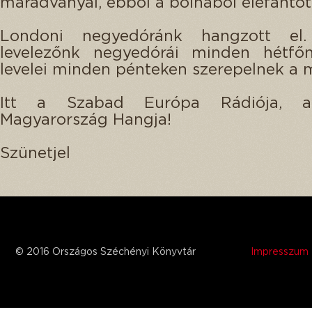
maradványai, ebből a bolhából elefántot 
Londoni negyedóránk hangzott el.
levelezőnk negyedórái minden hétfőn
levelei minden pénteken szerepelnek a 
Itt a Szabad Európa Rádiója, 
Magyarország Hangja!
Szünetjel
© 2016 Országos Széchényi Könyvtár
Impresszum