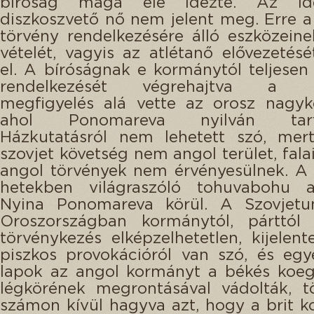
bíróság maga elé idézte. Az id
diszkoszvető nő nem jelent meg. Erre a
törvény rendelkezésére álló eszközein
vételét, vagyis az atlétanő elővezetésé
el. A bíróságnak e kormánytól teljesen
rendelkezését végrehajtva a r
megfigyelés alá vette az orosz nagyk
ahol Ponomareva nyilván tartó
Házkutatásról nem lehetett szó, me
szovjet követség nem angol terület, fala
angol törvények nem érvényesülnek. A
hetekben világraszóló tohuvabohu al
Nyina Ponomareva körül. A Szovjetun
Oroszországban kormánytól, párttól 
törvénykezés elképzelhetetlen, kijelent
piszkos provokációról van szó, és egy
lapok az angol kormányt a békés koeg
légkörének megrontásával vádolták, t
számon kívül hagyva azt, hogy a brit 