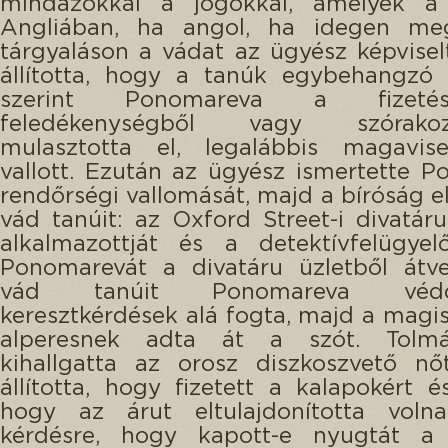
mindazokkal a jogokkal, amelyek a 
Angliában, ha angol, ha idegen megi
tárgyaláson a vádat az ügyész képviselt
állította, hogy a tanúk egybehangzó 
szerint Ponomareva a fizet
feledékenységből vagy szórakozo
mulasztotta el, legalábbis magavise
vallott. Ezután az ügyész ismertette 
rendőrségi vallomását, majd a bíróság el
vád tanúit: az Oxford Street-i divatáru
alkalmazottját és a detektívfelügyel
Ponomarevát a divatáru üzletből átve
vád tanúit Ponomareva védőü
keresztkérdések alá fogta, majd a magis
alperesnek adta át a szót. Tolmá
kihallgatta az orosz diszkoszvető nő
állította, hogy fizetett a kalapokért é
hogy az árut eltulajdonította voln
kérdésre, hogy kapott-e nyugtát a v