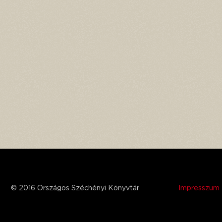
© 2016 Országos Széchényi Könyvtár
Impresszum