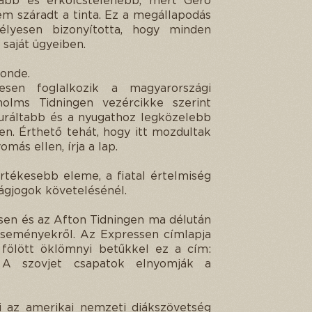
abb és erkölcstelenebb, mert Gerő
m száradt a tinta. Ez a megállapodás
élyesen bizonyította, hogy minden
 saját ügyeiben.
Monde.
esen foglalkozik a magyarországi
holms Tidningen vezércikke szerint
uráltabb és a nyugathoz legközelebb
en. Érthető tehát, hogy itt mozdultak
más ellen, írja a lap.
tékesebb eleme, a fiatal értelmiség
ságjogok követelésénél.
sen és az Afton Tidningen ma délután
eseményekről. Az Expressen címlapja
 fölött öklömnyi betűkkel ez a cím:
 A szovjet csapatok elnyomják a
 az amerikai nemzeti diákszövetség