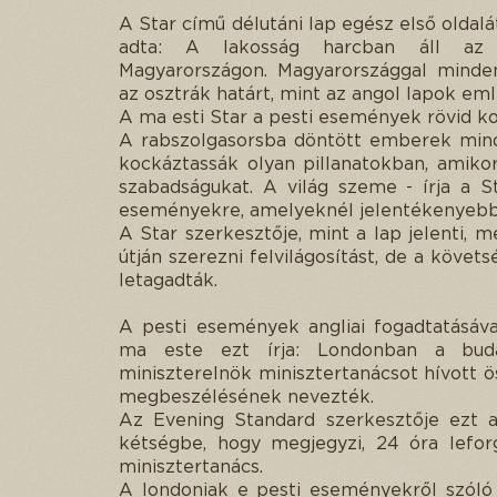
A Star című délutáni lap egész első oldal
adta: A lakosság harcban áll az o
Magyarországon. Magyarországgal minden
az osztrák határt, mint az angol lapok emlí
A ma esti Star a pesti események rövid k
A rabszolgasorsba döntött emberek mindi
kockáztassák olyan pillanatokban, amikor
szabadságukat. A világ szeme - írja a S
eseményekre, amelyeknél jelentékenyebb 
A Star szerkesztője, mint a lap jelenti,
útján szerezni felvilágosítást, de a köve
letagadták.
A pesti események angliai fogadtatásáv
ma este ezt írja: Londonban a bud
miniszterelnök minisztertanácsot hívott ö
megbeszélésének nevezték.
Az Evening Standard szerkesztője ezt a
kétségbe, hogy megjegyzi, 24 óra lefor
minisztertanács.
A londoniak e pesti eseményekről szóló 