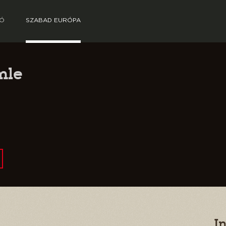
TÓ
SZABAD EURÓPA
mle
I