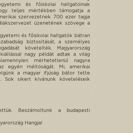
gyetemi és főiskolai hallgatóinak
hogy teljes mértékben támogatja a
amerikai szervezetnek 700 ezer tagja
diákszervezet üzenetének szövege a
gyetemi és főiskolai hallgatók bátran
szabadság biztosítását, a személyes
gadását követelték. Magyarország
kiállással nagy példát adtak a világ
alamennyien mérhetetlenül nagyra
z egyén méltóságát. Mi, amerikai
elgünk a magyar ifjúság bátor tette
et. Sok sikert kívánunk követeléseik
tettük. Beszámoltunk a budapesti
gyarország Hangja!