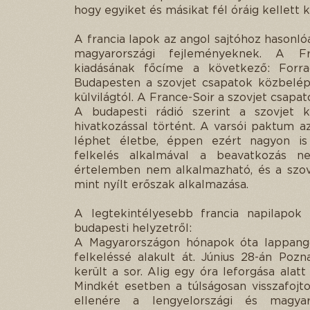
hogy egyiket és másikat fél óráig kellett 
A francia lapok az angol sajtóhoz hasonl
magyarországi fejleményeknek. A Fr
kiadásának főcíme a következő: Forra
Budapesten a szovjet csapatok közbelép
külvilágtól. A France-Soir a szovjet csapa
A budapesti rádió szerint a szovjet 
hivatkozással történt. A varsói paktum 
léphet életbe, éppen ezért nagyon is 
felkelés alkalmával a beavatkozás 
értelemben nem alkalmazható, és a szo
mint nyílt erőszak alkalmazása.
A legtekintélyesebb francia napilapok
budapesti helyzetről:
A Magyarországon hónapok óta lappangó
felkeléssé alakult át. Június 28-án Poz
került a sor. Alig egy óra leforgása alat
Mindkét esetben a túlságosan visszafojt
ellenére a lengyelországi és magy