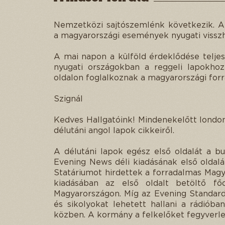
Nemzetközi sajtószemlénk következik. A 
a magyarországi események nyugati visszh
A mai napon a külföld érdeklődése telje
nyugati országokban a reggeli lapokhoz
oldalon foglalkoznak a magyarországi forr
Szignál
Kedves Hallgatóink! Mindenekelőtt londoni
délutáni angol lapok cikkeiről.
A délutáni lapok egész első oldalát a b
Evening News déli kiadásának első oldalát
Statáriumot hirdettek a forradalmas Magy
kiadásában az első oldalt betöltő fő
Magyarországon. Míg az Evening Standard
és sikolyokat lehetett hallani a rádiób
közben. A kormány a felkelőket fegyverleté