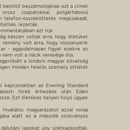
át betöltő beszámolójának ezt a címet
rosz csapatokkal, polgárháború
 telefon-összeköttetés megszakadt,
tették, lezárták.
ommentárjában azt írja:
g készen voltak arra, hogy életüket
 remény volt arra, hogy visszanyerik
tar - aggodalmasan figyel ezekre az
nem volt a nácik veresége óta.
 megpróbált a londoni magyar követség
tségen minden felelős személy ottlétét
al kapcsolatban az Evening Standard
apesti hírek érkezése után Eden
ssze. Ezt illetékes helyen folyó ügyek
 hivatalos magyarázatot azzal vonja
gása alatt ez a második szokványos
délutáni lapokat úgy szétkapkodták,