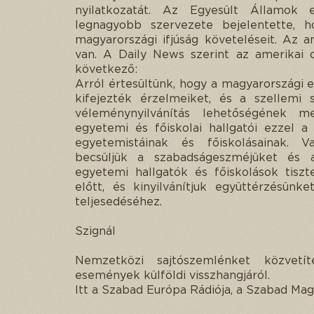
nyilatkozatát. Az Egyesült Államok e
legnagyobb szervezete bejelentette, 
magyarországi ifjúság követeléseit. Az 
van. A Daily News szerint az amerikai 
következő:
Arról értesültünk, hogy a magyarországi e
kifejezték érzelmeiket, és a szellemi 
véleménynyilvánítás lehetőségének me
egyetemi és főiskolai hallgatói ezzel a 
egyetemistáinak és főiskolásainak. V
becsüljük a szabadságeszméjüket és a
egyetemi hallgatók és főiskolások tiszt
előtt, és kinyilvánítjuk együttérzésünk
teljesedéséhez.
Szignál
Nemzetközi sajtószemlénket közvetí
események külföldi visszhangjáról.
Itt a Szabad Európa Rádiója, a Szabad Ma