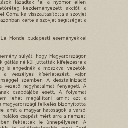
ások lázadtak fel a nyomor ellen,
etőréteg kezdeményezett akciót, a
 Gomulka visszautasította a szovjet
azonban kérte a szovjet segítséget a
ia Le Monde budapesti eseményekkel
esemény súlyát, hogy Magyarországon
gátlás nélkül juttatták kifejezésre a
meg is engednék a moszkvai vezetők,
a veszélyes kísérletezést, vajon
nséggel szemben. A desztalinizáció
a vezető nagyhatalmat fenyegeti. A
sának csapdájába esett. A folyamat
m lehet megállítani, amint azt a
 magyarországi felkelés bizonyította.
e, amit a magyar hatóságok a varsói
, halálos csapást mért arra a nemzeti
iben fektettek le ünnepélyesen. A