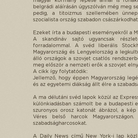
magyar kormány lépése annál is fonák
belgrádi aláírásán úgyszólván még meg se
pedig, a titoizmus szellemében ünnep
szocialista ország szabadon császárkodhat
Ezeket írta a budapesti eseményekről a 
A skandináv sajtó ugyancsak részlet
forradalommal. A svéd liberális Stock
Magyarország és Lengyelország a legkult
álló országok a szovjet csatlós rendszerb
meg először a nemzeti erők a szovjet elnyo
A cikk így folytatódik:
Jellemző, hogy éppen Magyarország legér
és az egyetemi diákság állt élre a szabad
A ma délutáni svéd lapok közül az Expres
különkiadásban számolt be a budapesti 
szuronyos orosz katonát ábrázol, a kép
Véres belső harcok Magyarországon.
szabadságharcosokat.
A Daily News című New York-i lap közli