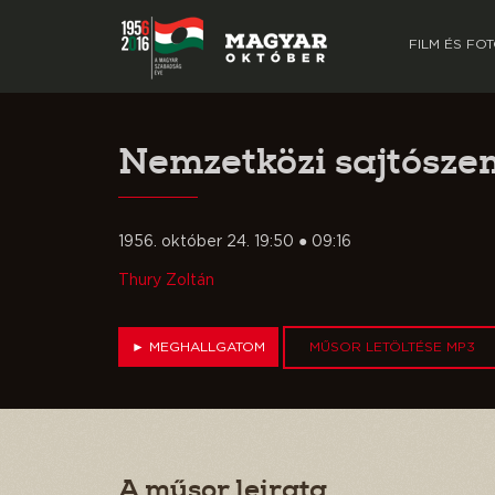
FILM ÉS FO
Nemzetközi sajtósze
1956. október 24. 19:50 ● 09:16
Thury Zoltán
►
MEGHALLGATOM
MŰSOR LETÖLTÉSE MP3
A műsor leirata