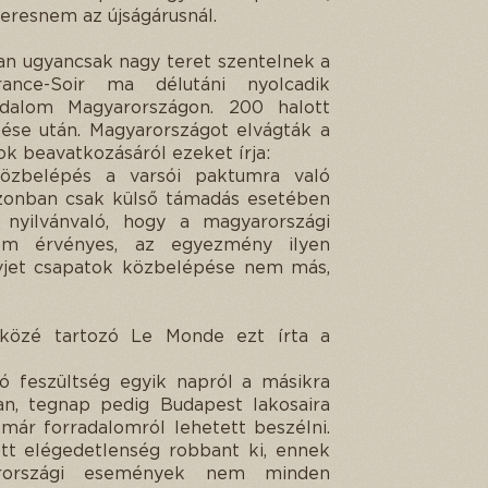
keresnem az újságárusnál.
óan ugyancsak nagy teret szentelnek a
ance-Soir ma délutáni nyolcadik
dalom Magyarországon. 200 halott
ése után. Magyarországot elvágták a
tok beavatkozásáról ezeket írja:
közbelépés a varsói paktumra való
azonban csak külső támadás esetében
nyilvánvaló, hogy a magyarországi
nem érvényes, az egyezmény ilyen
vjet csapatok közbelépése nem más,
 közé tartozó Le Monde ezt írta a
 feszültség egyik napról a másikra
nan, tegnap pedig Budapest lakosaira
t már forradalomról lehetett beszélni.
ott elégedetlenség robbant ki, ennek
arországi események nem minden