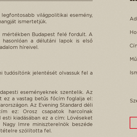
legfontosabb világpolitikai esemény,
Ad
angját ismertetjük.
Ho
s mértékben Budapest felé fordult. A
 hasonlóan a délutáni lapok is első
Cí
adalom híreivel.
Mű
Is
 tudósítónk jelentését olvassuk fel a
udapesti eseményeknek szentelik. Az
 ez a vastag betűs főcím foglalja el:
Sz
arországon. Az Evening Standard déli
cím ez: Orosz csapatok harcolnak
 esti kiadásában ez a cím: Lövéseket
an Nagy Imre miniszterelnök beszéde
telre szólította fel.