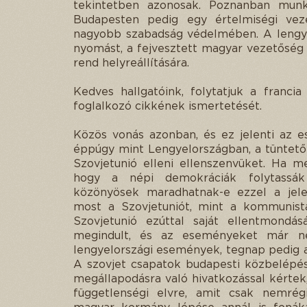
tekintetben azonosak. Poznanban munk
Budapesten pedig egy értelmiségi vez
nagyobb szabadság védelmében. A lengyel
nyomást, a fejvesztett magyar vezetőség 
rend helyreállítására.
Kedves hallgatóink, folytatjuk a franc
foglalkozó cikkének ismertetését.
Közös vonás azonban, és ez jelenti az 
éppúgy mint Lengyelországban, a tüntetők 
Szovjetunió elleni ellenszenvüket. Ha 
hogy a népi demokráciák folytassák 
közönyösek maradhatnak-e ezzel a jele
most a Szovjetuniót, mint a kommunist
Szovjetunió ezúttal saját ellentmondá
megindult, és az eseményeket már ne
lengyelországi események, tegnap pedig a
A szovjet csapatok budapesti közbelépés
megállapodásra való hivatkozással kértek
függetlenségi elvre, amit csak nemrég