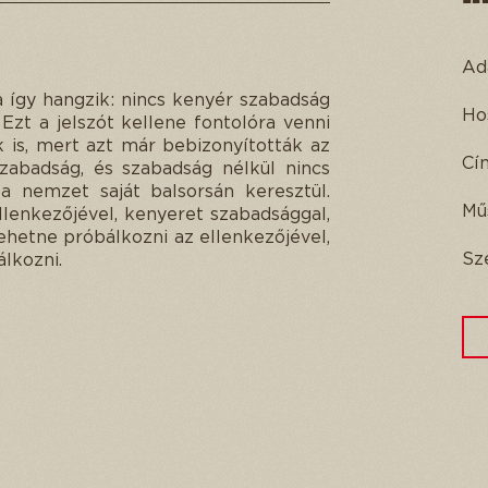
Ad
 így hangzik: nincs kenyér szabadság
Ho
 Ezt a jelszót kellene fontolóra venni
 is, mert azt már bebizonyították az
Cí
zabadság, és szabadság nélkül nincs
a nemzet saját balsorsán keresztül.
Mű
lenkezőjével, kenyeret szabadsággal,
ehetne próbálkozni az ellenkezőjével,
Sz
lkozni.