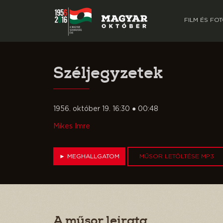
FILM ÉS FO
Széljegyzetek
1956. október 19. 16:30 ● 00:48
Mikes Imre
►
MEGHALLGATOM
MŰSOR LETÖLTÉSE MP3
A műsor leirata