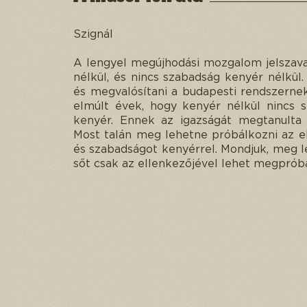
Szignál
A lengyel megújhodási mozgalom jelszava
nélkül, és nincs szabadság kenyér nélkül.
és megvalósítani a budapesti rendszernek
elmúlt évek, hogy kenyér nélkül nincs s
kenyér. Ennek az igazságát megtanulta 
Most talán meg lehetne próbálkozni az el
és szabadságot kenyérrel. Mondjuk, meg l
sőt csak az ellenkezőjével lehet megpróbá