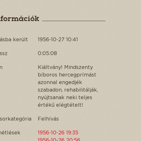
nformációk
ásba került
1956-10-27 10:41
ssz
0:05:08
m
Kiáltvány! Mindszenty
bíboros hercegprímást
azonnal engedjék
szabadon, rehabilitálják,
nyújtsanak neki teljes
értékű elégtételt!
sorkategória
Felhívás
métlések
1956-10-26 19:35
1956-10-26 20:56