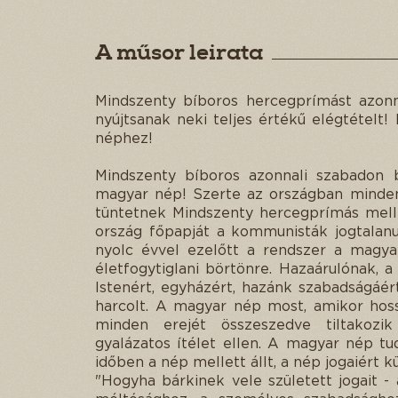
A műsor leirata
Mindszenty bíboros hercegprímást azonna
nyújtsanak neki teljes értékű elégtételt
néphez!
Mindszenty bíboros azonnali szabadon bo
magyar nép! Szerte az országban mindenü
tüntetnek Mindszenty hercegprímás mell
ország főpapját a kommunisták jogtalanu
nyolc évvel ezelőtt a rendszer a magya
életfogytiglani börtönre. Hazaárulónak, a
Istenért, egyházért, hazánk szabadságáér
harcolt. A magyar nép most, amikor hoss
minden erejét összeszedve tiltakozi
gyalázatos ítélet ellen. A magyar nép t
időben a nép mellett állt, a nép jogaiért k
"Hogyha bárkinek vele született jogait -