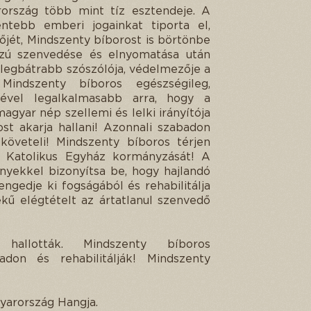
ország több mint tíz esztendeje. A
tebb emberi jogainkat tiporta el,
jét, Mindszenty bíborost is börtönbe
zú szenvedése és elnyomatása után
k legbátrabb szószólója, védelmezője a
Mindszenty bíboros egészségileg,
emével legalkalmasabb arra, hogy a
gyar nép szellemi és lelki irányítója
t akarja hallani! Azonnali szabadon
t követeli! Mindszenty bíboros térjen
 Katolikus Egyház kormányzását! A
yekkel bizonyítsa be, hogy hajlandó
engedje ki fogságából és rehabilitálja
ékű elégtételt az ártatlanul szenvedő
t hallották. Mindszenty bíboros
don és rehabilitálják! Mindszenty
yarország Hangja.