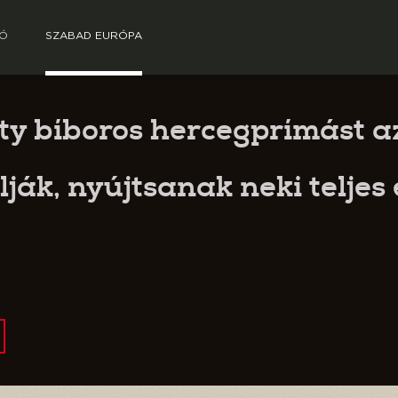
TÓ
SZABAD EURÓPA
ty bíboros hercegprímást a
ják, nyújtsanak neki teljes 