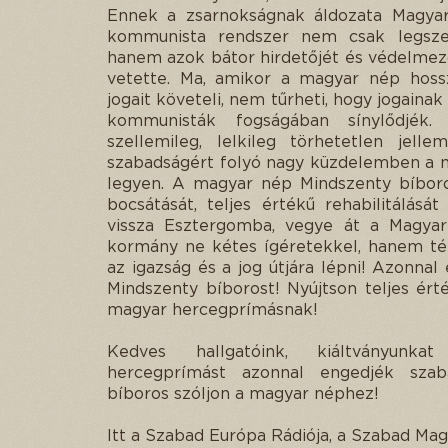
Ennek a zsarnokságnak áldozata Magyar
kommunista rendszer nem csak legszen
hanem azok bátor hirdetőjét és védelmező
vetette. Ma, amikor a magyar nép hoss
jogait követeli, nem tűrheti, hogy jogaina
kommunisták fogságában sínylődjék. 
szellemileg, lelkileg törhetetlen jell
szabadságért folyó nagy küzdelemben a ma
legyen. A magyar nép Mindszenty bíboros
bocsátását, teljes értékű rehabilitálásá
vissza Esztergomba, vegye át a Magyar
kormány ne kétes ígéretekkel, hanem tén
az igazság és a jog útjára lépni! Azonnal 
Mindszenty bíborost! Nyújtson teljes ért
magyar hercegprímásnak!
Kedves hallgatóink, kiáltványunka
hercegprímást azonnal engedjék szaba
bíboros szóljon a magyar néphez!
Itt a Szabad Európa Rádiója, a Szabad Mag