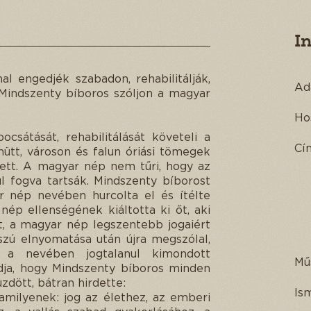
I
l engedjék szabadon, rehabilitálják,
Ad
! Mindszenty bíboros szóljon a magyar
Ho
csátását, rehabilitálását követeli a
Cí
tt, városon és falun óriási tömegek
ett. A magyar nép nem tűri, hogy az
l fogva tartsák. Mindszenty bíborost
r nép nevében hurcolta el és ítélte
 nép ellenségének kiáltotta ki őt, aki
t, a magyar nép legszentebb jogaiért
zú elnyomatása után újra megszólal,
k a nevében jogtalanul kimondott
Mű
udja, hogy Mindszenty bíboros minden
üzdött, bátran hirdette:
Is
 amilyenek: jog az élethez, az emberi