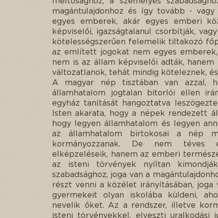
méltósághoz, a személyes szabadsághoz
magántulajdonhoz és így tovább - vagy t
egyes emberek, akár egyes emberi köz
képviselői, igazságtalanul csorbítják, v
kötelességszerűen felemelik tiltakozó fő
az említett jogokat nem egyes emberek,
nem is az állam képviselői adták, hanem
változatlanok, tehát mindig köteleznek, és
A magyar nép tisztában van azzal, ho
államhatalom jogtalan bitorlói ellen i
egyház tanítását hangoztatva leszögezte:
Isten akarata, hogy a népek rendezett áll
hogy legyen államhatalom és legyen anna
az államhatalom birtokosai a nép meg
kormányozzanak. De nem téves elgo
elképzeléseik, hanem az emberi természet
az isteni törvények nyíltan kimond
szabadsághoz, joga van a magántulajdonhoz
részt venni a közélet irányításában, jog
gyermekeit olyan iskolába küldeni, ah
nevelik őket. Az a rendszer, illetve ko
isteni törvényekkel, elveszti uralkodási 