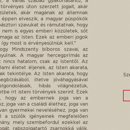
, a vallás szabad gyakorlásához, a
örvényes úton szerzett jogait, akár
ületek, akár magának az államnak
agy éppen elveszik, a magyar püspökök
pásztori szavukat és rámutatnak, hogy
 nem is egyes emberi közületek, sőt
 maga az Isten. Ezek az emberi jogok
 így most is érvényesülniük kell."
gy Mindszenty bíboros szavai, az
rányulnak. A magyar hercegprímás az
 nincs hatalom, csak az Istentől. Az
ami életet éljenek, az Isten akarata,
k tekintélye. Az Isten akarata, hogy
Sz
bízásából, illetve jóváhagyásával
ndolásaik, hibás világnézetük,
be írt isteni törvények szerint. Ezek
ják, hogy az embernek joga van a
, joga van a családi élethez, joga van
a van gyermekei neveléséhez, joga van
ol a szülők igényeinek megfelelően
rmány, mely szembefordul ezekkel az
jogát, rabszolgatartó zsarnokká válik.