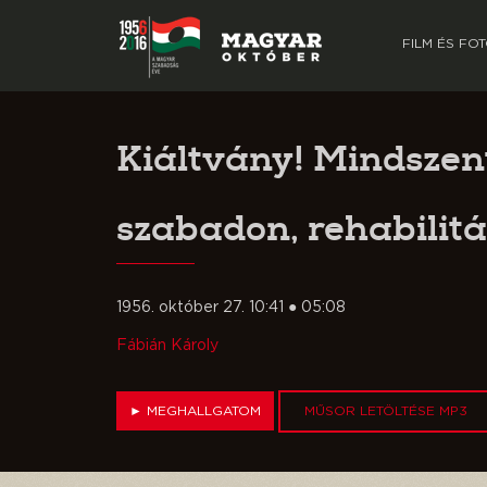
FILM ÉS FO
Kiáltvány! Mindszen
szabadon, rehabilitál
1956. október 27. 10:41 ● 05:08
Fábián Károly
►
MEGHALLGATOM
MŰSOR LETÖLTÉSE MP3