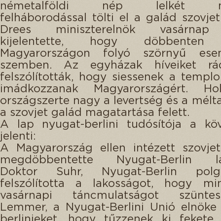
németalföldi nép lelkét mé
felháborodással tölti el a galád szovje
Drees miniszterelnök vasárnap 
kijelentette, hogy döbbente
Magyarországon folyó szörnyű ese
szemben. Az egyházak híveiket rá
felszólították, hogy siessenek a temp
imádkozzanak Magyarországért. Hol
országszerte nagy a levertség és a mélt
a szovjet galád magatartása felett.
A lap nyugat-berlini tudósítója a kö
jelenti:
A Magyarország ellen intézett szovje
megdöbbentette Nyugat-Berlin lak
Doktor Suhr, Nyugat-Berlin polgá
felszólította a lakosságot, hogy m
vasárnapi táncmulatságot szünte
Lemmer, a Nyugat-Berlini Unió elnöke 
berlinieket, hogy tűzzenek ki fekete 