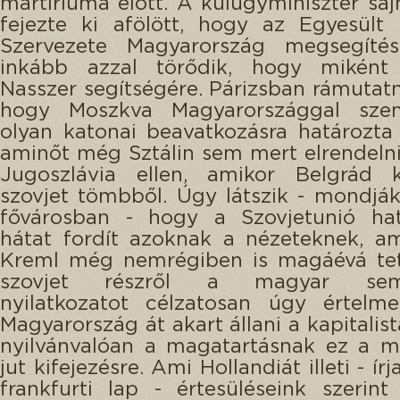
mártíriuma előtt. A külügyminiszter saj
fejezte ki afölött, hogy az Egyesült
Szervezete Magyarország megsegítés
inkább azzal törődik, hogy miként 
Nasszer segítségére. Párizsban rámutatna
hogy Moszkva Magyarországgal sz
olyan katonai beavatkozásra határozta
aminőt még Sztálin sem mert elrendeln
Jugoszlávia ellen, amikor Belgrád k
szovjet tömbből. Úgy látszik - mondják
fővárosban - hogy a Szovjetunió hat
hátat fordít azoknak a nézeteknek, a
Kreml még nemrégiben is magáévá tet
szovjet részről a magyar seml
nyilatkozatot célzatosan úgy értelme
Magyarország át akart állani a kapitalis
nyilvánvalóan a magatartásnak ez a m
jut kifejezésre. Ami Hollandiát illeti - ír
frankfurti lap - értesüléseink szerin