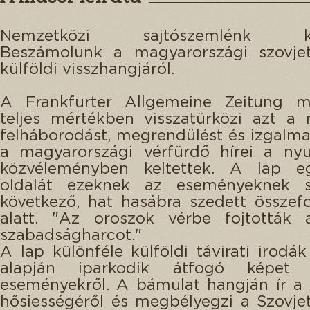
Nemzetközi sajtószemlénk köv
Beszámolunk a magyarországi szovjet
külföldi visszhangjáról.
A Frankfurter Allgemeine Zeitung 
teljes mértékben visszatürközi azt a
felháborodást, megrendülést és izgalma
a magyarországi vérfürdő hírei a ny
közvéleményben keltettek. A lap e
oldalát ezeknek az eseményeknek s
következő, hat hasábra szedett összef
alatt. "Az oroszok vérbe fojtották
szabadságharcot."
A lap különféle külföldi távirati irodák
alapján iparkodik átfogó képet
eseményekről. A bámulat hangján ír a
hősiességéről és megbélyegzi a Szovjet