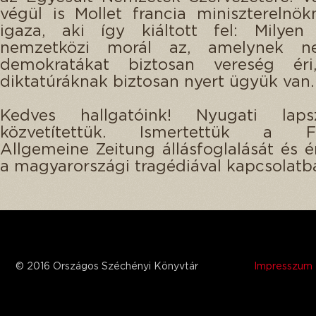
végül is Mollet francia miniszterelnök
igaza, aki így kiáltott fel: Milyen
nemzetközi morál az, amelynek n
demokratákat biztosan vereség ér
diktatúráknak biztosan nyert ügyük van.
Kedves hallgatóink! Nyugati laps
közvetítettük. Ismertettük a Fra
Allgemeine Zeitung állásfoglalását és ér
a magyarországi tragédiával kapcsolatb
© 2016 Országos Széchényi Könyvtár
Impresszum