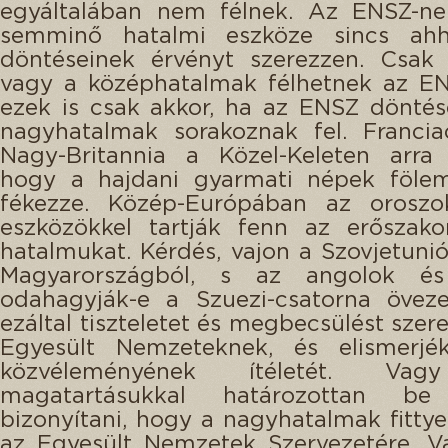
egyáltalában nem félnek. Az ENSZ-ne
semminő hatalmi eszköze sincs ah
döntéseinek érvényt szerezzen. Csak 
vagy a középhatalmak félhetnek az EN
ezek is csak akkor, ha az ENSZ dönté
nagyhatalmak sorakoznak fel. Francia
Nagy-Britannia a Közel-Keleten arra 
hogy a hajdani gyarmati népek fölem
fékezze. Közép-Európában az oroszok
eszközökkel tartják fenn az erőszak
hatalmukat. Kérdés, vajon a Szovjetunió
Magyarországból, s az angolok és
odahagyják-e a Szuezi-csatorna öveze
ezáltal tiszteletet és megbecsülést szer
Egyesült Nemzeteknek, és elismerjé
közvéleményének ítéletét. Va
magatartásukkal határozottan be 
bizonyítani, hogy a nagyhatalmak fitty
az Egyesült Nemzetek Szervezetére. V