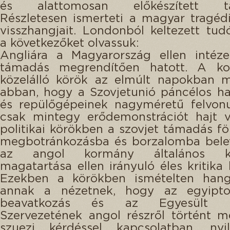
és alattomosan előkészített tá
Részletesen ismerteti a magyar tragéd
visszhangjait. Londonból keltezett tud
a következőket olvassuk:
Angliára a Magyarország ellen intéze
támadás megrendítően hatott. A k
közelálló körök az elmúlt napokban m
abban, hogy a Szovjetunió páncélos h
és repülőgépeinek nagyméretű felvonu
csak mintegy erődemonstrációt hajt v
politikai körökben a szovjet támadás föl
megbotránkozásba és borzalomba bele
az angol kormány általános külp
magatartása ellen irányuló éles kritika 
Ezekben a körökben ismételten han
annak a nézetnek, hogy az egyipt
beavatkozás és az Egyesült N
Szervezetének angol részről történt m
szuezi kérdéssel kapcsolatban, nyil