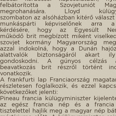
felbátorította a Szovjetuniót Mag
megrohanására. Lloyd külügym
szombaton az alsóházban kitérő választ
munkáspárti képviselőnek arra 
kérdésére, hogy az Egyesült Nem
működő brit megbízott miként viselke
szovjet kormány Magyarország meg
azzal indokolná, hogy a Dunán hajóz
alattvalók biztonságáról akart i
gondoskodni. A gúnyos célzás 
beavatkozás brit részről történt ind
vonatkozik.
A frankfurti lap Franciaország magatar
részletesen foglalkozik, és ezzel kapc
következőket jelenti:
Pineau francia külügyminiszter kijelent
az egész francia nép és a franci
tisztelettel hajlik meg a magyar nép bá