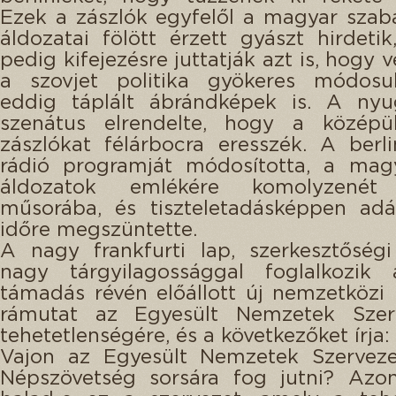
Ezek a zászlók egyfelől a magyar sza
áldozatai fölött érzett gyászt hirdetik
pedig kifejezésre juttatják azt is, hogy 
a szovjet politika gyökeres módosul
eddig táplált ábrándképek is. A nyug
szenátus elrendelte, hogy a középü
zászlókat félárbocra eresszék. A berl
rádió programját módosította, a magy
áldozatok emlékére komolyzenét i
műsorába, és tiszteletadásképpen adá
időre megszüntette.
A nagy frankfurti lap, szerkesztőség
nagy tárgyilagossággal foglalkozik 
támadás révén előállott új nemzetközi h
rámutat az Egyesült Nemzetek Szer
tehetetlenségére, és a következőket írja:
Vajon az Egyesült Nemzetek Szerveze
Népszövetség sorsára fog jutni? Azo