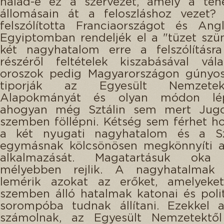
halad-e ez a szervezet, amely a tehe
állomásain át a feloszláshoz vezet
felszólította Franciaországot és Ang
Egyiptomban rendeljék el a "tüzet szün
két nagyhatalom erre a felszólítás
részéről feltételek kiszabásával vál
oroszok pedig Magyarországon gúnyos
tiporják az Egyesült Nemzete
Alapokmányát és olyan módon lép
ahogyan még Sztálin sem mert Jugos
szemben föllépni. Kétség sem férhet h
a két nyugati nagyhatalom és a Sz
egymásnak kölcsönösen megkönnyíti a
alkalmazását. Magatartásuk oka
mélyebben rejlik. A nagyhatalmak
lemérik azokat az erőket, amelyeke
szemben álló hatalmak katonai és polit
sorompóba tudnak állítani. Ezekkel a
számolnak, az Egyesült Nemzetektő