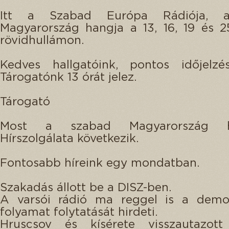
Itt a Szabad Európa Rádiója, 
Magyarország hangja a 13, 16, 19 és 
rövidhullámon.
Kedves hallgatóink, pontos időjelzé
Tárogatónk 13 órát jelez.
Tárogató
Most a szabad Magyarország h
Hírszolgálata következik.
Fontosabb híreink egy mondatban.
Szakadás állott be a DISZ-ben.
A varsói rádió ma reggel is a demokr
folyamat folytatását hirdeti.
Hruscsov és kísérete visszautazott