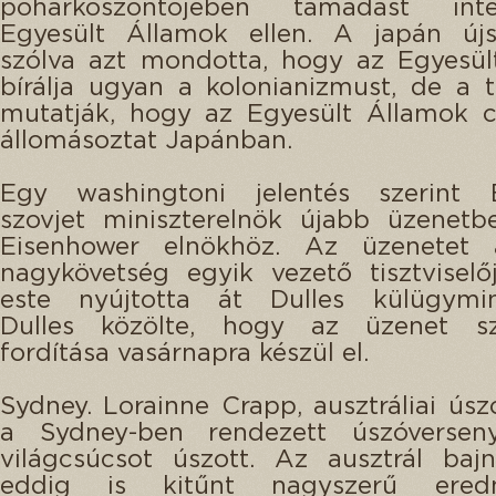
pohárköszöntőjében támadást int
Egyesült Államok ellen. A japán újs
szólva azt mondotta, hogy az Egyesül
bírálja ugyan a kolonianizmust, de a 
mutatják, hogy az Egyesült Államok c
állomásoztat Japánban.
Egy washingtoni jelentés szerint B
szovjet miniszterelnök újabb üzenetb
Eisenhower elnökhöz. Az üzenetet 
nagykövetség egyik vezető tisztvisel
este nyújtotta át Dulles külügymini
Dulles közölte, hogy az üzenet s
fordítása vasárnapra készül el.
Sydney. Lorainne Crapp, ausztráliai ús
a Sydney-ben rendezett úszóverse
világcsúcsot úszott. Az ausztrál baj
eddig is kitűnt nagyszerű eredmé