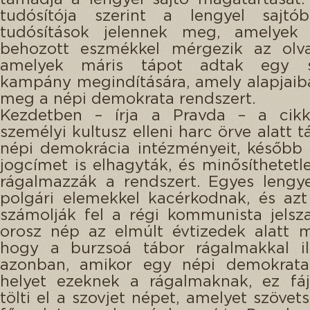
tudósítója szerint a lengyel sajtó
tudósítások jelennek meg, amelyek k
behozott eszmékkel mérgezik az olva
amelyek máris tápot adtak egy sz
kampány megindítására, amely alapjaib
meg a népi demokrata rendszert.
Kezdetben – írja a Pravda – a cikk
személyi kultusz elleni harc örve alatt 
népi demokrácia intézményeit, később
jogcímet is elhagyták, és minősíthetet
rágalmazzák a rendszert. Egyes lengy
polgári elemekkel kacérkodnak, és azt 
számolják fel a régi kommunista jelsz
orosz nép az elmúlt évtizedek alatt 
hogy a burzsoá tábor rágalmakkal ill
azonban, amikor egy népi demokrata
helyet ezeknek a rágalmaknak, ez fá
tölti el a szovjet népet, amelyet szövet