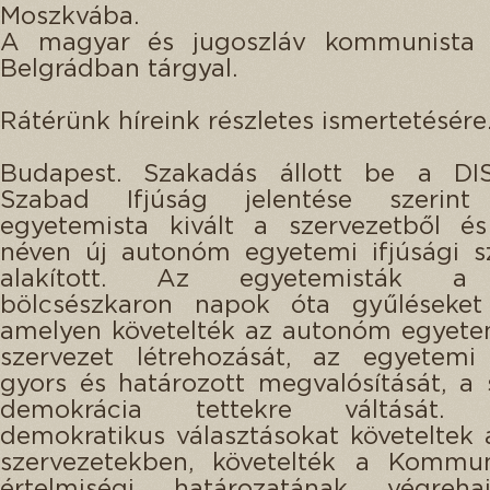
Moszkvába.
A magyar és jugoszláv kommunista 
Belgrádban tárgyal.
Rátérünk híreink részletes ismertetésére
Budapest. Szakadás állott be a DI
Szabad Ifjúság jelentése szerin
egyetemista kivált a szervezetből 
néven új autonóm egyetemi ifjúsági s
alakított. Az egyetemisták a
bölcsészkaron napok óta gyűléseket 
amelyen követelték az autonóm egyetem
szervezet létrehozását, az egyetemi
gyors és határozott megvalósítását, a s
demokrácia tettekre váltását. Á
demokratikus választásokat követeltek a
szervezetekben, követelték a Kommun
értelmiségi határozatának végreha