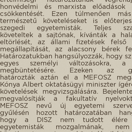
honvédelmi és marxista előadások
csökkentését. Ezen túlmenően más 
természetű követeléseket is előterje
szegedi egyetemisták. Teljes sza
követeltek a sajtónak, kívánták a hal
eltörlését, az állami fizetések felső
megállapítását, az alacsony bérek fe
Határozatukban hangsúlyozzák, hogy s
egyes személyi változásokra, a
megbüntetésére. Ezeken az gy
határozták aztán el a MEFOSZ megal
Kónya Albert oktatásügyi miniszter ígére
követelések megvizsgálására. Bejelent
megvalósítják a fakultatív nyelvok
MEFOSZ nevű új egyetemi szerve
gyűlésén hozott határozatában hang
hogy a DISZ nem tudott élére 
egyetemisták mozgalmának, nem