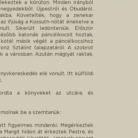
ekeztek a körúton. Minden irányból
egyedekből: Újpestről és Óbudáról.
akba. Követelték, hogy a zenekar
az ifjúság a Kossuth-nótát énekelve a
lt. Sikerült ledönteniük. Először
 Később katonák páncélkocsit hoztak,
 kötél másik végét a páncélkocsihoz
onz Sztálint talapzatáról. A szobrot
k a városban. Azután máglyát raktak,
yvkereskedés elé vonult. Itt külföldi
.
ordta a könyveket az utcára, és
zámolnak be a szemtanúk:
lett figyelmes mindenki. Megérkeztek
a Margit hídon át érkeztek Pestre, és