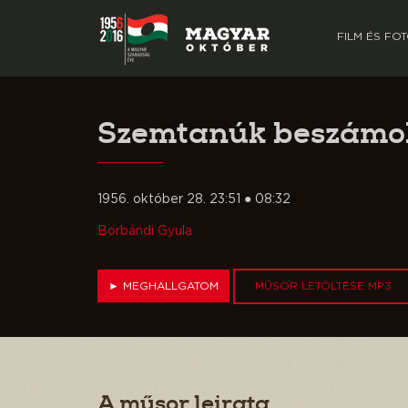
FILM ÉS FO
Szemtanúk beszámol
1956. október 28. 23:51 ● 08:32
Borbándi Gyula
►
MEGHALLGATOM
MŰSOR LETÖLTÉSE MP3
A műsor leirata