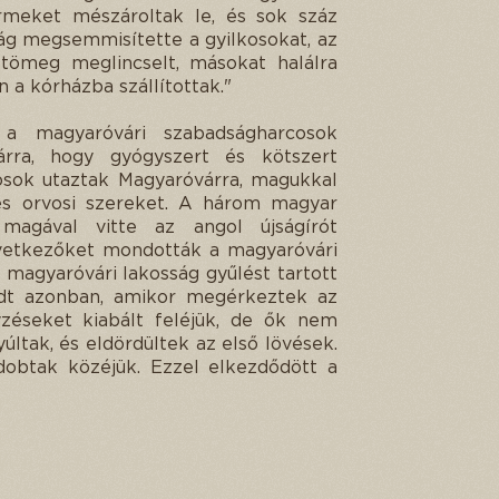
ermeket mészároltak le, és sok száz
ág megsemmisítette a gyilkosokat, az
tömeg meglincselt, másokat halálra
n a kórházba szállítottak."
 a magyaróvári szabadságharcosok
árra, hogy gyógyszert és kötszert
osok utaztak Magyaróvárra, magukkal
és orvosi szereket. A három magyar
magával vitte az angol újságírót
övetkezőket mondották a magyaróvári
a magyaróvári lakosság gyűlést tartott
dt azonban, amikor megérkeztek az
éseket kiabált feléjük, de ők nem
ltak, és eldördültek az első lövések.
dobtak közéjük. Ezzel elkezdődött a