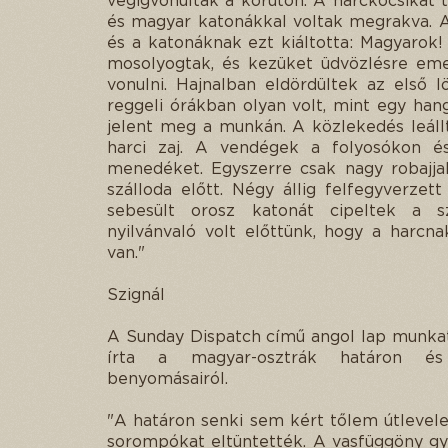
végigvonultak a körúton. A harckocsikat 
és magyar katonákkal voltak megrakva. 
és a katonáknak ezt kiáltotta: Magyarok
mosolyogtak, és kezüket üdvözlésre emel
vonulni. Hajnalban eldördültek az első l
reggeli órákban olyan volt, mint egy ha
jelent meg a munkán. A közlekedés leállt
harci zaj. A vendégek a folyosókon é
menedéket. Egyszerre csak nagy robajjal
szálloda előtt. Négy állig felfegyverzet
sebesült orosz katonát cipeltek a s
nyilvánvaló volt előttünk, hogy a harcn
van."
Szignál
A Sunday Dispatch című angol lap munkat
írta a magyar-osztrák határon és 
benyomásairól.
"A határon senki sem kért tőlem útlevelet
sorompókat eltüntették. A vasfüggöny gya