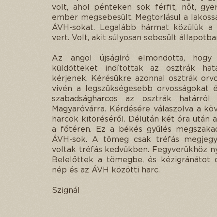
volt, ahol pénteken sok férfit, nőt, gy
ember megsebesült. Megtorlásul a lakoss
ÁVH-sokat. Legalább hármat közülük a 
vert. Volt, akit súlyosan sebesült állapotba
Az angol újságíró elmondotta, hogy
küldötteket indítottak az osztrák hat
kérjenek. Kérésükre azonnal osztrák orv
vivén a legszükségesebb orvosságokat 
szabadságharcos az osztrák határról 
Magyaróvárra. Kérdésére válaszolva a k
harcok kitöréséről. Délután két óra után 
a főtéren. Ez a békés gyűlés megszaka
ÁVH-sok. A tömeg csak tréfás megjegyz
voltak tréfás kedvükben. Fegyverükhöz nyú
Belelőttek a tömegbe, és kézigránátot 
nép és az ÁVH közötti harc.
Szignál