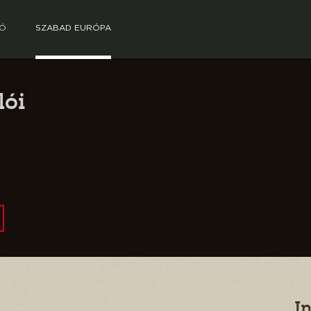
TÓ
SZABAD EURÓPA
ói
I