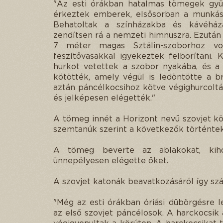
"Az esti órákban hatalmas tömegek gyül
érkeztek emberek, elsősorban a munkásn
Behatoltak a színházakba és kávéház
zendítsen rá a nemzeti himnuszra. Ezután 
7 méter magas Sztálin-szoborhoz vonu
feszítővasakkal igyekeztek felborítani.
hurkot vetettek a szobor nyakába, és a
kötötték, amely végül is ledöntötte a br
aztán páncélkocsihoz kötve végighurcoltá
és jelképesen elégették."
A tömeg innét a Horizont nevű szovjet kön
szemtanúk szerint a következők történtek
A tömeg beverte az ablakokat, kih
ünnepélyesen elégette őket.
A szovjet katonák beavatkozásáról így s
"Még az esti órákban óriási dübörgésre 
az első szovjet páncélosok. A harckocsik 