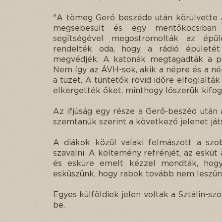
"A tömeg Gerő beszéde után körülvette a 
megsebesült és egy mentőkocsiban 
segítségével megostromolták az épül
rendelték oda, hogy a rádió épületét
megvédjék. A katonák megtagadták a par
Nem így az ÁVH-sok, akik a népre és a né
a tüzet. A tüntetők rövid időre elfoglaltá
elkergették őket, minthogy lőszerük kifog
Az ifjúság egy része a Gerő-beszéd után a
szemtanúk szerint a következő jelenet játs
A diákok közül valaki felmászott a szo
szavalni. A költemény refrénjét, az esk
és esküre emelt kézzel mondták, hogy
esküszünk, hogy rabok tovább nem leszün
Egyes külföldiek jelen voltak a Sztálin-sz
be.