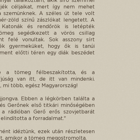
nnyal találkoztam, akik síró szemmel
rjék céljaikat, mert így nem mehet
 szemünknek. A széles út tele volt
hér-zöld színű zászlókat lengetett. A
g. Katonák és rendőrök is letépték
tömeg segédkezett a vörös csillag
nt felé vonultak. Sok asszony sírt
ék gyermeküket, hogy ők is tanúi
ent előtti téren egy diák beszédet
re a tömeg félbeszakította, és a
júság van itt, de itt van mindenki.
, mi több, egész Magyarország!
jjongva. Ebben a légkörben találta a
 és Gerőnek első titkári minőségében
 a rádióban Gerő erős szovjetbarát
 elindította a forradalmat."
ént idéztünk, ezek után részletesen
őtt, amikor a tömeg megostromolta.