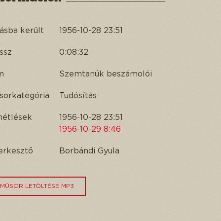
ásba került
1956-10-28 23:51
ssz
0:08:32
m
Szemtanúk beszámolói
sorkategória
Tudósítás
métlések
1956-10-28 23:51
1956-10-29 8:46
erkesztő
Borbándi Gyula
MŰSOR LETÖLTÉSE MP3