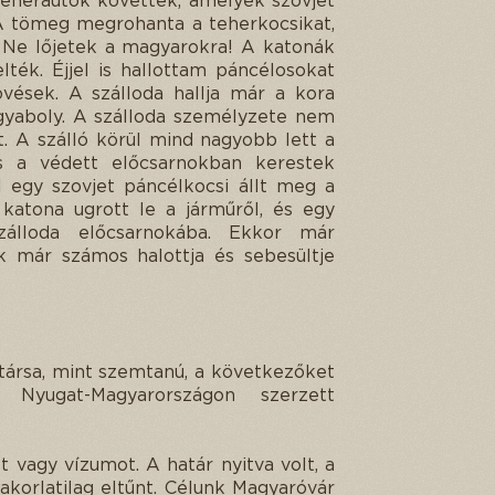
teherautók követték, amelyek szovjet
A tömeg megrohanta a teherkocsikat,
! Ne lőjetek a magyarokra! A katonák
ték. Éjjel is hallottam páncélosokat
övések. A szálloda hallja már a kora
ngyaboly. A szálloda személyzete nem
. A szálló körül mind nagyobb lett a
s a védett előcsarnokban kerestek
 egy szovjet páncélkocsi állt meg a
t katona ugrott le a járműről, és egy
zálloda előcsarnokába. Ekkor már
ak már számos halottja és sebesültje
ársa, mint szemtanú, a következőket
Nyugat-Magyarországon szerzett
 vagy vízumot. A határ nyitva volt, a
korlatilag eltűnt. Célunk Magyaróvár