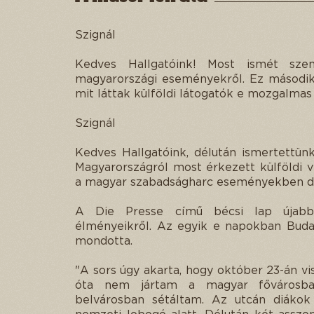
Szignál
Kedves Hallgatóink! Most ismét sze
magyarországi eseményekről. Ez másodi
mit láttak külföldi látogatók e mozgalma
Szignál
Kedves Hallgatóink, délután ismertettü
Magyarországról most érkezett külföldi 
a magyar szabadságharc eseményekben dú
A Die Presse című bécsi lap újab
élményeikről. Az egyik e napokban Buda
mondotta.
"A sors úgy akarta, hogy október 23-án v
óta nem jártam a magyar fővárosb
belvárosban sétáltam. Az utcán diákok v