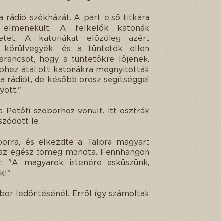
rádió székházát. A párt első titkára
elmenekült. A felkelők katonák
etet. A katonákat előzőleg azért
 körülvegyék, és a tüntetők ellen
ancsot, hogy a tüntetőkre lőjenek.
phez átállott katonákra megnyitották
k a rádiót, de később orosz segítséggel
yott."
 Petőfi-szoborhoz vonult. Itt osztrák
zódott le.
borra, és elkezdte a Talpra magyart
üt az egész tömeg mondta. Fennhangon
: "A magyarok istenére esküszünk,
k!"
obor ledöntésénél. Erről így számoltak