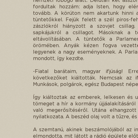
nemzeti lobogó alatt. Délután két asszo
fordultak hozzám: adja Isten, hogy elé
tovább. A körúton nem akartunk hinni a
tüntetőkkel. Fejük felett a szél piros-fe
zászlókról hiányzott a szovjet csilla
sapkájukról a csillagot. Másoknak a 
eltávolításában. A tüntetők a Parlame
örömében. Anyák kézen fogva vezett
legyenek a nagy eseményeknek. A Parlam
mondott, így kezdte.
-Fiatal barátaim, magyar ifjúság! Er
következőket kiáltották. Nemcsak az if
Munkások, polgárok, egész Budapest népe
Így kiáltoztak az emberek, lelkesen és u
tömeget a hír a kormány újjáalakításáról
való megerősítéséről. Utána elhangzott
nyilatkozata. A beszéd olaj volt a tűzre, és
A szemtanú, akinek beszámolójából az im
elmondotta, mit látott a rádió épülete el