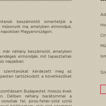
Ad
mtanúk beszámolóit ismertetjük a
Ho
k műsorunk ma, amelyben elmondjuk,
s napokban Magyarországon.
Cí
Mű
nk már néhány beszámolót, amelyben
Is
vendégek elmondják, mit tapasztaltak
s napjaiban.
b szemtanúkat kérdezett meg az
Sz
pesten tartózkodott a következőket
iszontlássam Budapestet. Hosszú évek
an. Délben néhány barátommal a
onultak fel, piros-fehér-zöld színű