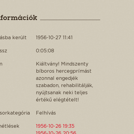
nformációk
ásba került
1956-10-27 11:41
ssz
0:05:08
m
Kiáltvány! Mindszenty
bíboros hercegprímást
azonnal engedjék
szabadon, rehabilitálják,
nyújtsanak neki teljes
értékű elégtételt!
sorkategória
Felhívás
métlések
1956-10-26 19:35
1956-10-26 20:56