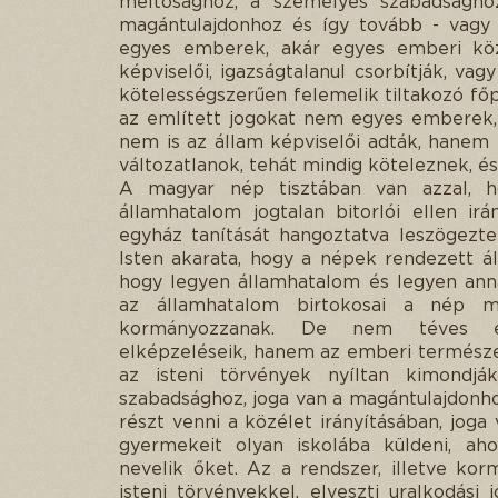
méltósághoz, a személyes szabadsághoz
magántulajdonhoz és így tovább - vagy t
egyes emberek, akár egyes emberi köz
képviselői, igazságtalanul csorbítják, v
kötelességszerűen felemelik tiltakozó fő
az említett jogokat nem egyes emberek,
nem is az állam képviselői adták, hanem
változatlanok, tehát mindig köteleznek, és
A magyar nép tisztában van azzal, ho
államhatalom jogtalan bitorlói ellen i
egyház tanítását hangoztatva leszögezte:
Isten akarata, hogy a népek rendezett áll
hogy legyen államhatalom és legyen anna
az államhatalom birtokosai a nép meg
kormányozzanak. De nem téves elgo
elképzeléseik, hanem az emberi természet
az isteni törvények nyíltan kimond
szabadsághoz, joga van a magántulajdonhoz
részt venni a közélet irányításában, jog
gyermekeit olyan iskolába küldeni, ah
nevelik őket. Az a rendszer, illetve ko
isteni törvényekkel, elveszti uralkodási 