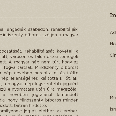
I
l engedjék szabadon, rehabilitálják,
Ad
! Mindszenty bíboros szóljon a magyar
Ho
csátását, rehabilitálását követeli a
Cí
tt, városon és falun óriási tömegek
ett. A magyar nép nem tűri, hogy az
l fogva tartsák. Mindszenty bíborost
r nép nevében hurcolta el és ítélte
 nép ellenségének kiáltotta ki őt, aki
t, a magyar nép legszentebb jogaiért
zú elnyomatása után újra megszólal,
k a nevében jogtalanul kimondott
Mű
udja, hogy Mindszenty bíboros minden
üzdött, bátran hirdette:
Is
 amilyenek: jog az élethez, az emberi