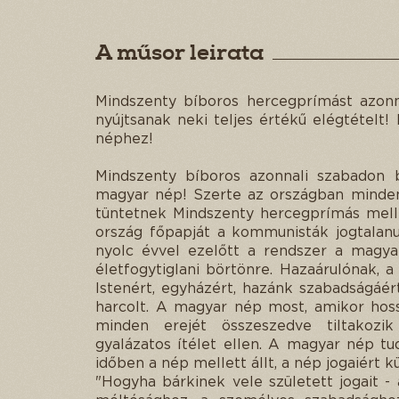
A műsor leirata
Mindszenty bíboros hercegprímást azonna
nyújtsanak neki teljes értékű elégtételt
néphez!
Mindszenty bíboros azonnali szabadon bo
magyar nép! Szerte az országban mindenü
tüntetnek Mindszenty hercegprímás mell
ország főpapját a kommunisták jogtalanu
nyolc évvel ezelőtt a rendszer a magya
életfogytiglani börtönre. Hazaárulónak, a
Istenért, egyházért, hazánk szabadságáér
harcolt. A magyar nép most, amikor hoss
minden erejét összeszedve tiltakozi
gyalázatos ítélet ellen. A magyar nép t
időben a nép mellett állt, a nép jogaiért k
"Hogyha bárkinek vele született jogait -