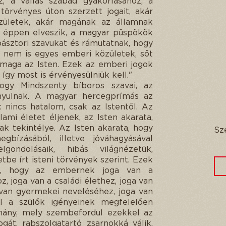
, a vallás szabad gyakorlásához, a
örvényes úton szerzett jogait, akár
ületek, akár magának az államnak
agy éppen elveszik, a magyar püspökök
pásztori szavukat és rámutatnak, hogy
 nem is egyes emberi közületek, sőt
 maga az Isten. Ezek az emberi jogok
 így most is érvényesülniük kell."
gy Mindszenty bíboros szavai, az
rányulnak. A magyar hercegprímás az
 nincs hatalom, csak az Istentől. Az
ami életet éljenek, az Isten akarata,
k tekintélye. Az Isten akarata, hogy
Sz
bízásából, illetve jóváhagyásával
ndolásaik, hibás világnézetük,
be írt isteni törvények szerint. Ezek
ják, hogy az embernek joga van a
, joga van a családi élethez, joga van
a van gyermekei neveléséhez, joga van
ol a szülők igényeinek megfelelően
rmány, mely szembefordul ezekkel az
jogát, rabszolgatartó zsarnokká válik.