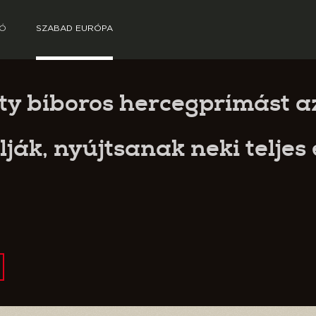
TÓ
SZABAD EURÓPA
ty bíboros hercegprímást a
ják, nyújtsanak neki teljes 