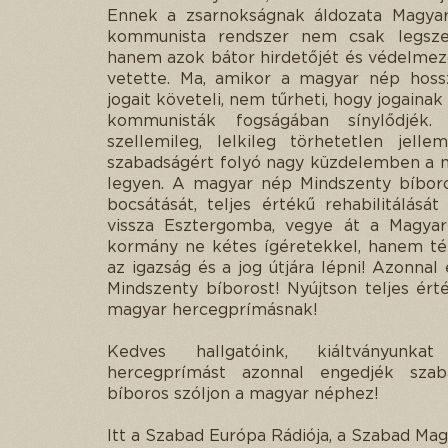
Ennek a zsarnokságnak áldozata Magyar
kommunista rendszer nem csak legszen
hanem azok bátor hirdetőjét és védelmező
vetette. Ma, amikor a magyar nép hoss
jogait követeli, nem tűrheti, hogy jogaina
kommunisták fogságában sínylődjék. 
szellemileg, lelkileg törhetetlen jell
szabadságért folyó nagy küzdelemben a ma
legyen. A magyar nép Mindszenty bíboros
bocsátását, teljes értékű rehabilitálásá
vissza Esztergomba, vegye át a Magyar
kormány ne kétes ígéretekkel, hanem tén
az igazság és a jog útjára lépni! Azonnal 
Mindszenty bíborost! Nyújtson teljes ért
magyar hercegprímásnak!
Kedves hallgatóink, kiáltványunka
hercegprímást azonnal engedjék szaba
bíboros szóljon a magyar néphez!
Itt a Szabad Európa Rádiója, a Szabad Mag