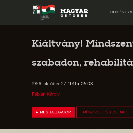
FILM ÉS FO
Kiáltvány! Mindszen
szabadon, rehabilitál
1956. október 27. 11:41 ● 05:08
Fábián Károly
►
MEGHALLGATOM
MŰSOR LETÖLTÉSE MP3