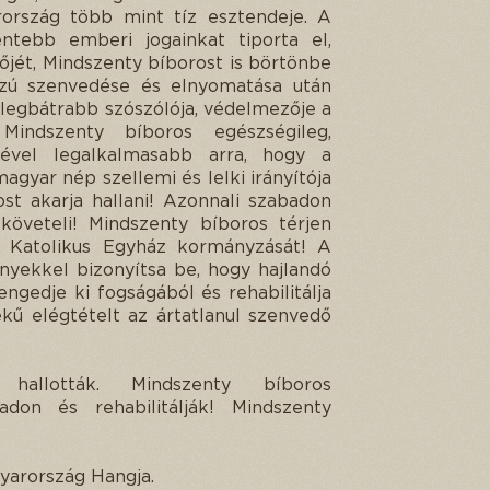
ország több mint tíz esztendeje. A
tebb emberi jogainkat tiporta el,
jét, Mindszenty bíborost is börtönbe
zú szenvedése és elnyomatása után
k legbátrabb szószólója, védelmezője a
Mindszenty bíboros egészségileg,
emével legalkalmasabb arra, hogy a
gyar nép szellemi és lelki irányítója
t akarja hallani! Azonnali szabadon
t követeli! Mindszenty bíboros térjen
 Katolikus Egyház kormányzását! A
yekkel bizonyítsa be, hogy hajlandó
engedje ki fogságából és rehabilitálja
ékű elégtételt az ártatlanul szenvedő
t hallották. Mindszenty bíboros
don és rehabilitálják! Mindszenty
yarország Hangja.