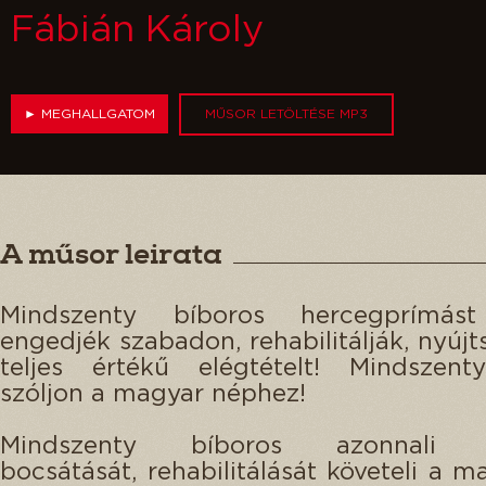
Fábián Károly
►
MEGHALLGATOM
MŰSOR LETÖLTÉSE MP3
A műsor leirata
Mindszenty bíboros hercegprímást
engedjék szabadon, rehabilitálják, nyújt
teljes értékű elégtételt! Mindszent
szóljon a magyar néphez!
Mindszenty bíboros azonnali 
bocsátását, rehabilitálását követeli a m