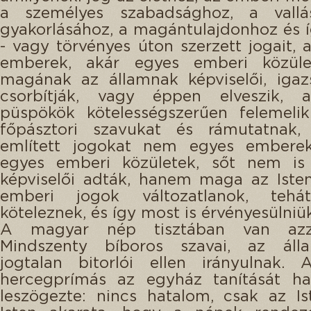
a személyes szabadsághoz, a vall
gyakorlásához, a magántulajdonhoz és 
- vagy törvényes úton szerzett jogait, 
emberek, akár egyes emberi közüle
magának az államnak képviselői, igaz
csorbítják, vagy éppen elveszik,
püspökök kötelességszerűen felemelik
főpásztori szavukat és rámutatnak
említett jogokat nem egyes embere
egyes emberi közületek, sőt nem is
képviselői adták, hanem maga az Iste
emberi jogok változatlanok, tehá
köteleznek, és így most is érvényesülniük
A magyar nép tisztában van azz
Mindszenty bíboros szavai, az áll
jogtalan bitorlói ellen irányulnak.
hercegprímás az egyház tanítását ha
leszögezte: nincs hatalom, csak az Is