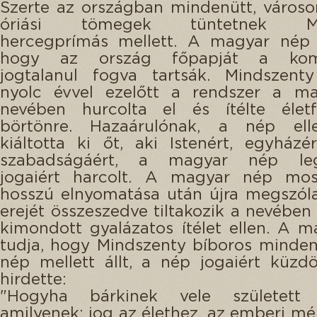
Szerte az országban mindenütt, városo
óriási tömegek tüntetnek Min
hercegprímás mellett. A magyar nép 
hogy az ország főpapját a kom
jogtalanul fogva tartsák. Mindszenty
nyolc évvel ezelőtt a rendszer a m
nevében hurcolta el és ítélte életfo
börtönre. Hazaárulónak, a nép ell
kiáltotta ki őt, aki Istenért, egyházé
szabadságáért, a magyar nép leg
jogaiért harcolt. A magyar nép mos
hosszú elnyomatása után újra megszól
erejét összeszedve tiltakozik a nevében 
kimondott gyalázatos ítélet ellen. A 
tudja, hogy Mindszenty bíboros minde
nép mellett állt, a nép jogaiért küzdö
hirdette:
"Hogyha bárkinek vele született 
amilyenek: jog az élethez, az emberi mé