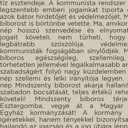
tíz esztendeje. A kommunista rendsze
legszentebb emberi jogainkat tiporta
azok bátor hirdetőjét és védelmezőjét, 
bíborost is börtönbe vetette. Ma, amiko
nép hosszú szenvedése és elnyoma
jogait követeli, nem tűrheti, hogy
legbátrabb szószólója, védel
kommunisták fogságában sínylődjék. M
bíboros egészségileg, szellemileg,
törhetetlen jellemével legalkalmasabb ar
szabadságért folyó nagy küzdelemben
nép szellemi és lelki irányítója legyen
nép Mindszenty bíborost akarja hallani
szabadon bocsátását, teljes értékű rehab
követeli! Mindszenty bíboros térj
Esztergomba, vegye át a Magyar K
Egyház kormányzását! A kormány 
ígéretekkel, hanem tényekkel bizonyíts
hajlandó az igazság és a jog útjára lépn