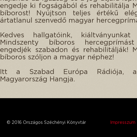
engedje ki fogságából és rehabilitálja 
bíborost! Nyújtson teljes értékű elé
ártatlanul szenvedő magyar hercegprím
Kedves hallgatóink, kiáltványunkat h
Mindszenty bíboros hercegprímást
engedjék szabadon és rehabilitálják! 
bíboros szóljon a magyar néphez!
Itt a Szabad Európa Rádiója, 
Magyarország Hangja.
© 2016 Országos Széchényi Könyvtár
Impresszum