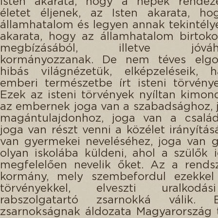
Isten akarata, hogy a népek rendeze
életet éljenek, az Isten akarata, ho
államhatalom és legyen annak tekintélye
akarata, hogy az államhatalom birtok
megbízásából, illetve jóváha
kormányozzanak. De nem téves elgon
hibás világnézetük, elképzeléseik,
emberi természetbe írt isteni törvénye
Ezek az isteni törvények nyíltan kimon
az embernek joga van a szabadsághoz, 
magántulajdonhoz, joga van a családi
joga van részt venni a közélet irányítás
van gyermekei neveléséhez, joga van 
olyan iskolába küldeni, ahol a szülők 
megfelelően nevelik őket. Az a rendsze
kormány, mely szembefordul ezekkel 
törvényekkel, elveszti uralkodás
rabszolgatartó zsarnokká válik.
zsarnokságnak áldozata Magyarország 