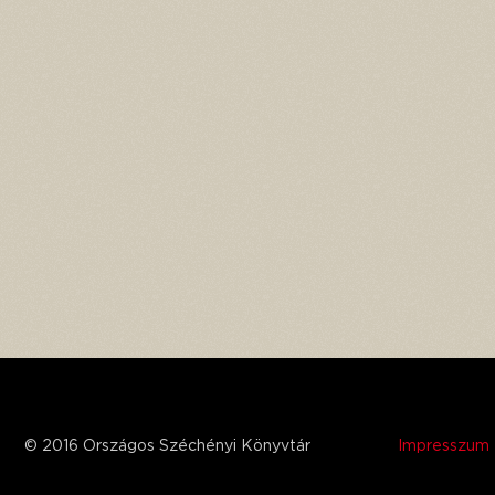
© 2016 Országos Széchényi Könyvtár
Impresszum