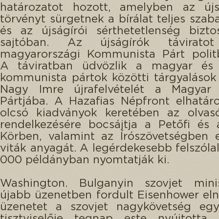
határozatot hozott, amelyben az újs
törvényt sürgetnek a bírálat teljes sza
és az újságírói sérthetetlenség bizto
sajtóban. Az újságírók táviratot
magyarországi Kommunista Párt politb
A táviratban üdvözlik a magyar és 
kommunista pártok közötti tárgyalások 
Nagy Imre újrafelvételét a Magyar
Pártjába. A Hazafias Népfront elhatár
olcsó kiadványok keretében az olvas
rendelkezésére bocsájtja a Petőfi és
Körben, valamint az Írószövetségben 
viták anyagát. A legérdekesebb felszóla
000 példányban nyomtatják ki.
Washington. Bulganyin szovjet minis
újabb üzenetben fordult Eisenhower el
üzenetet a szovjet nagykövetség egy
tisztviselője tegnap este nyújtotta 