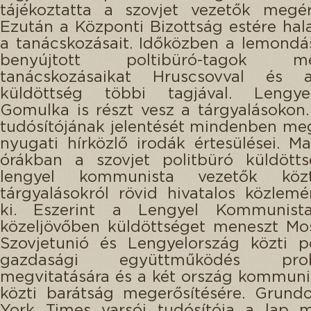
tájékoztatta a szovjet vezetők megér
Ezután a Központi Bizottság estére hala
a tanácskozásait. Időközben a lemond
benyújtott poltibüró-tagok me
tanácskozásaikat Hruscsovval és 
küldöttség többi tagjával. Lengye
Gomulka is részt vesz a tárgyalásoko
tudósítójának jelentését mindenben meg
nyugati hírközlő irodák értesülései. Ma
órákban a szovjet politbüró küldött
lengyel kommunista vezetők közt
tárgyalásokról rövid hivatalos közlem
ki. Eszerint a Lengyel Kommunist
közeljövőben küldöttséget meneszt Mo
Szovjetunió és Lengyelország közti po
gazdasági együttműködés prob
megvitatására és a két ország kommunis
közti barátság megerősítésére. Grund
York Times varsói tudósítója a lap m