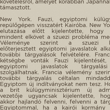
követelésről, amelyet korábban Japánn
támasztott.
New York. Fauzi, egyiptomi külügy
repülőgépen visszatért Kairóba. New Yo
elutazása előtt kijelentette, hogy
mindent elkövet a szuezi probléma me
Véleménye szerint a szuezi k
előterjesztett egyiptomi javaslatok al
további tárgyalások felvételére. Franc
kétségbe vonták Fauzi kijelentését
egyiptomi javaslatok tárgyalás
szolgálhatnak. Francia vélemény szer
további tárgyalás céltalan mindad
Egyiptom új indítványokat nem tesz. Hoy
a brit külügyminisztérium új admin
vezetője ugyancsak kijelentette, ho
akkor hajlandó felvenni, felvenni a tár
Egyiptommal, ha a kairói kormány 