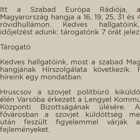
Itt a Szabad Európa Rádiója, 
Magyarország hangja a 16, 19, 25, 31 és 
rövidhullámon. Kedves hallgatóin
időjelzést adunk: tárogatónk 7 órát jelez
Tárogató
Kedves hallgatóink, most a szabad Ma
hangjának Hírszolgálata következik. 
híreink egy mondatban.
Hruscsov a szovjet politbüró kiküldö
élén Varsóba érkezett a Lengyel Kommu
Központi Bizottságának ülésére. 
fővárosban a szovjet küldöttség me
után feszült figyelemmel várják 
fejleményeket.