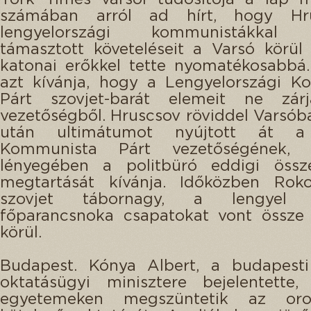
számában arról ad hírt, hogy Hr
lengyelországi kommunistákkal
támasztott követeléseit a Varsó körül
katonai erőkkel tette nyomatékosabbá
azt kívánja, hogy a Lengyelországi K
Párt szovjet-barát elemeit ne zá
vezetőségből. Hruscsov röviddel Varsób
után ultimátumot nyújtott át a
Kommunista Párt vezetőségének, 
lényegében a politbüró eddigi össze
megtartását kívánja. Időközben Rokos
szovjet tábornagy, a lengyel 
főparancsnoka csapatokat vont össze 
körül.
Budapest. Kónya Albert, a budapest
oktatásügyi minisztere bejelentette
egyetemeken megszüntetik az oro