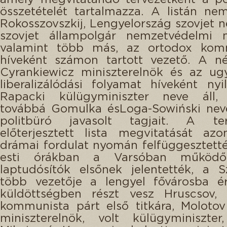
összetételét tartalmazza. A listán ne
Rokosszovszkij, Lengyelország szovjet n
szovjet állampolgár nemzetvédelmi mi
valamint több más, az ortodox ko
híveként számon tartott vezető. A né
Cyrankiewicz miniszterelnök és az ug
liberalizálódási folyamat híveként nyil
Rapacki külügyminiszter neve áll, f
továbbá Gomulka ésLoga-Sowiński nevé
politbüró javasolt tagjait. A ter
előterjesztett lista megvitatását az
drámai fordulat nyomán felfüggesztetté
esti órákban a Varsóban működő
laptudósítók elsőnek jelentették, a S
több vezetője a lengyel fővárosba ér
küldöttségben részt vesz Hruscsov, 
kommunista párt első titkára, Molotov
miniszterelnök, volt külügyminiszter