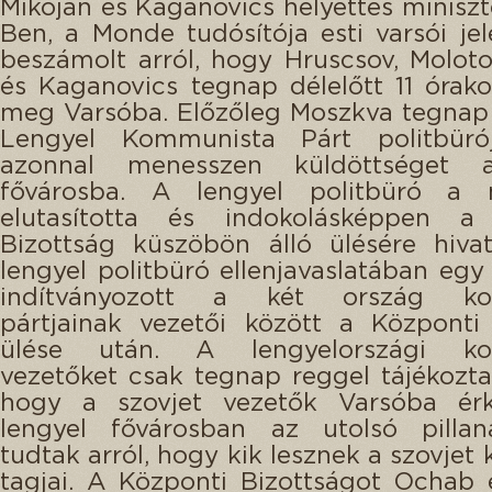
Mikojan és Kaganovics helyettes miniszt
Ben, a Monde tudósítója esti varsói je
beszámolt arról, hogy Hruscsov, Moloto
és Kaganovics tegnap délelőtt 11 órako
meg Varsóba. Előzőleg Moszkva tegnap 
Lengyel Kommunista Párt politbüró
azonnal menesszen küldöttséget a
fővárosba. A lengyel politbüró a 
elutasította és indokolásképpen a
Bizottság küszöbön álló ülésére hiva
lengyel politbüró ellenjavaslatában egy 
indítványozott a két ország ko
pártjainak vezetői között a Központi
ülése után. A lengyelországi ko
vezetőket csak tegnap reggel tájékoztat
hogy a szovjet vezetők Varsóba ér
lengyel fővárosban az utolsó pilla
tudtak arról, hogy kik lesznek a szovjet
tagjai. A Központi Bizottságot Ochab e