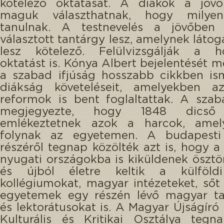
kötelező oktatását. A diákok a jövő
maguk választhatnak, hogy milyen
tanulnak. A testnevelés a jövőben
választott tantárgy lesz, amelynek láto
lesz kötelező. Felülvizsgálják a h
oktatást is. Kónya Albert bejelentését 
a szabad ifjúság hosszabb cikkben is
diákság követeléseit, amelyekben az
reformok is bent foglaltattak. A szab
megjegyezte, hogy 1848 dicső 
emlékeztetnek azok a harcok, ame
folynak az egyetemen. A budapest
részéről tegnap közölték azt is, hogy a
nyugati országokba is kiküldenek ösztö
és újból életre keltik a külföld
kollégiumokat, magyar intézeteket, sőt
egyetemek egy részén lévő magyar ta
és lektorátusokat is. A Magyar Újságíró
Kulturális és Kritikai Osztálya tegn