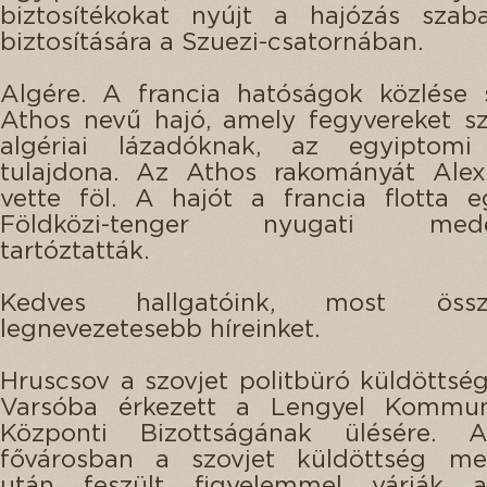
biztosítékokat nyújt a hajózás szab
biztosítására a Szuezi-csatornában.
Algére. A francia hatóságok közlése 
Athos nevű hajó, amely fegyvereket szá
algériai lázadóknak, az egyiptom
tulajdona. Az Athos rakományát Alex
vette föl. A hajót a francia flotta 
Földközi-tenger nyugati mede
tartóztatták.
Kedves hallgatóink, most összef
legnevezetesebb híreinket.
Hruscsov a szovjet politbüró küldöttsé
Varsóba érkezett a Lengyel Kommun
Központi Bizottságának ülésére. 
fővárosban a szovjet küldöttség me
után feszült figyelemmel várják 