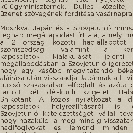
külügyminiszternek. Dulles közölte
üzenet szövegének fordítása vasárnapra 
Moszkva. Japán és a Szovjetunió minis
tegnap megállapodást írt alá, amely m
a 2 ország közötti hadiállapotot
szomszédság, valamint a kere
kapcsolatok kialakulását jelen
megállapodásban a Szovjetunió ígéretet 
hogy egy később megvitatandó béke
aláírása után visszaadja Japánnak a II. 
utolsó szakaszában elfoglalt és azóta 
tartott két dél-kurili szigetet, Ha
Shikotant. A közös nyilatkozat a di
kapcsolatok helyreállításáról is
Szovjetunió kötelezettséget vállal tov
hogy hazaküldi a még mindig visszatar
hadifoglyokat és lemond minden j