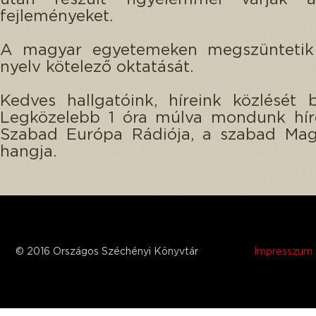
fejleményeket.
A magyar egyetemeken megszüntetik
nyelv kötelező oktatását.
Kedves hallgatóink, híreink közlését b
Legközelebb 1 óra múlva mondunk híre
Szabad Európa Rádiója, a szabad Mag
hangja.
© 2016 Országos Széchényi Könyvtár
Impresszum