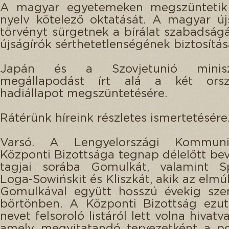
A magyar egyetemeken megszüntetik
nyelv kötelező oktatását. A magyar új
törvényt sürgetnek a bírálat szabadság
újságírók sérthetetlenségének biztosítás
Japán és a Szovjetunió miniszt
megállapodást írt alá a két orsz
hadiállapot megszüntetésére.
Rátérünk híreink részletes ismertetésére
Varsó. A Lengyelországi Kommuni
Központi Bizottsága tegnap délelőtt bev
tagjai sorába Gomulkát, valamint Spy
Loga-Sowińskit és Kliszkát, akik az elmú
Gomulkával együtt hosszú évekig sze
börtönben. A Központi Bizottság ezut
nevet felsoroló listáról lett volna hivatv
amely megvitatandó tervezetként a po