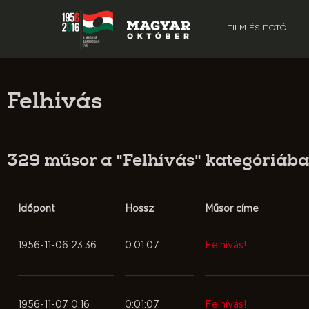
FILM ÉS FOTÓ
Felhívás
329 műsor a "Felhívás" kategóriáb
Időpont
Hossz
Műsor címe
1956-11-06 23:36
0:01:07
Felhívás!
1956-11-07 0:16
0:01:07
Felhívás!