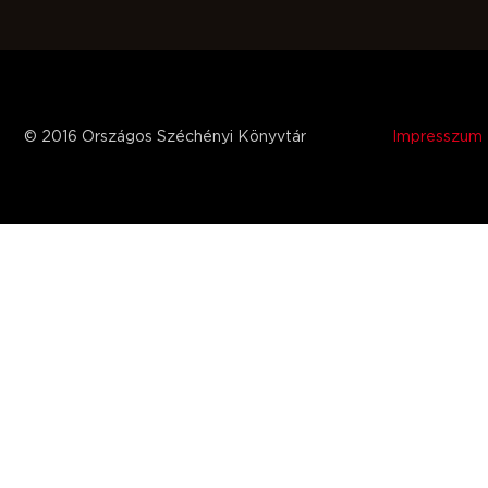
© 2016 Országos Széchényi Könyvtár
Impresszum