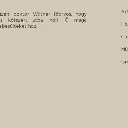
Ad
üzeni doktor Wiltner főorvos, hogy
és kötszert útba indít. Ő maga
Ho
ebesülteket hoz.
Cí
Mű
Is