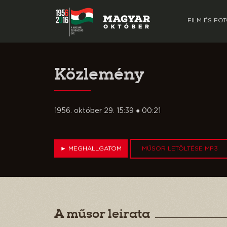
FILM ÉS FO
Közlemény
1956. október 29. 15:39 ● 00:21
►
MEGHALLGATOM
MŰSOR LETÖLTÉSE MP3
A műsor leirata