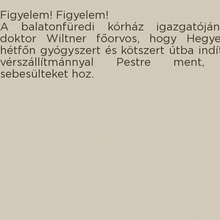
Figyelem! Figyelem!
A balatonfüredi kórház igazgatójá
doktor Wiltner főorvos, hogy Hegye
hétfőn gyógyszert és kötszert útba ind
vérszállítmánnyal Pestre ment,
sebesülteket hoz.