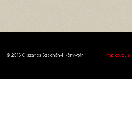
© 2016 Országos Széchényi Könyvtár
Impresszum