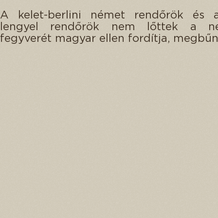
A kelet-berlini német rendőrök és 
lengyel rendőrök nem lőttek a né
fegyverét magyar ellen fordítja, megbű