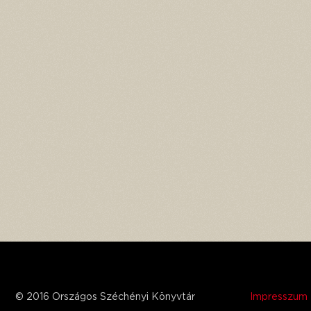
© 2016 Országos Széchényi Könyvtár
Impresszum