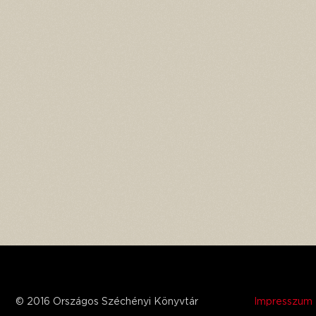
© 2016 Országos Széchényi Könyvtár
Impresszum