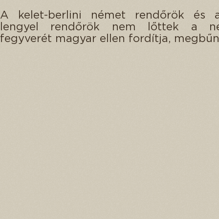
A kelet-berlini német rendőrök és 
lengyel rendőrök nem lőttek a né
fegyverét magyar ellen fordítja, megbű