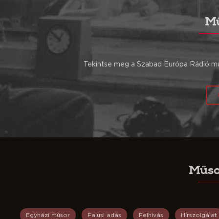
Mű
Tekintse meg a Szabad Európa Rádió műs
Műso
Egyházi műsor
Falusi adás
Felhívás
Hírszolgálat