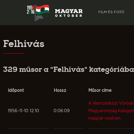
FILM ÉS FOTÓ
Felhívás
329 műsor a "Felhívás" kategóriáb
Időpont
Hossz
Műsor címe
A Nemzetközi Vöröske
1956-11-10 12:10
0:06:09
Magyarország külügym
magyar nyelven