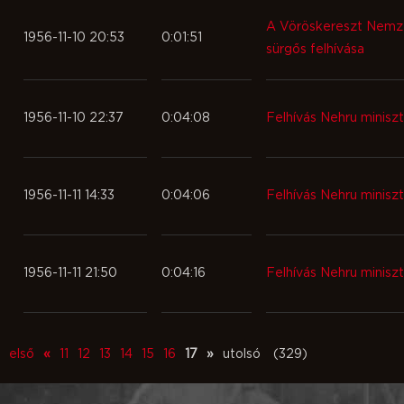
A Vöröskereszt Nemze
1956-11-10 20:53
0:01:51
sürgős felhívása
1956-11-10 22:37
0:04:08
Felhívás Nehru minisz
1956-11-11 14:33
0:04:06
Felhívás Nehru minisz
1956-11-11 21:50
0:04:16
Felhívás Nehru minisz
első
«
11
12
13
14
15
16
17
»
utolsó
(329)