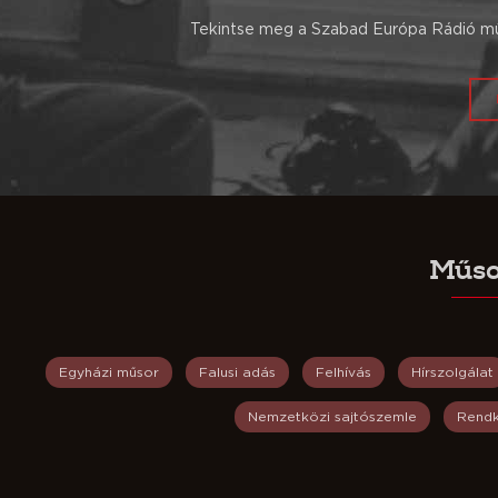
Tekintse meg a Szabad Európa Rádió műs
Műso
Egyházi műsor
Falusi adás
Felhívás
Hírszolgálat
Nemzetközi sajtószemle
Rendk