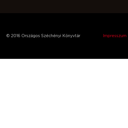
© 2016 Országos Széchényi Könyvtár
Impresszum