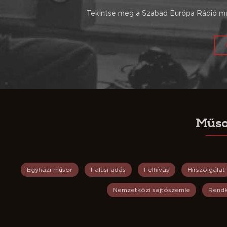
Tekintse meg a Szabad Európa Rádió műs
Műso
Egyházi műsor
Falusi adás
Felhívás
Hírszolgálat
Nemzetközi sajtószemle
Rendk