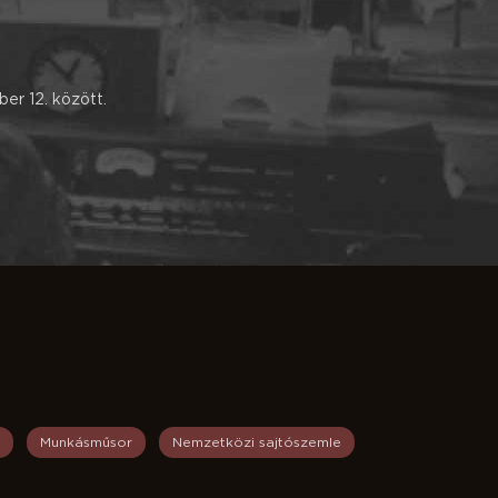
er 12. között.
Munkásműsor
Nemzetközi sajtószemle