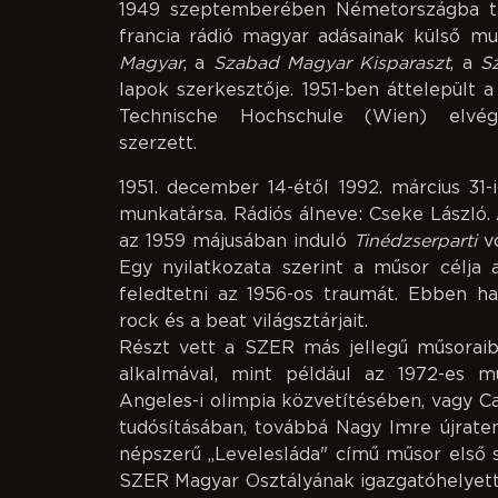
1949 szeptemberében Németországba táv
francia rádió magyar adásainak külső mu
Magyar
, a
Szabad Magyar Kisparaszt
, a
S
lapok szerkesztője. 1951-ben áttelepült
Technische Hochschule (Wien) elvégzé
szerzett.
1951. december 14-étől 1992. március 31
munkatársa. Rádiós álneve: Cseke László
az 1959 májusában induló
Tinédzserparti
vo
Egy nyilatkozata szerint a műsor célja 
feledtetni az 1956-os traumát. Ebben ha
rock és a beat világsztárjait.
Részt vett a SZER más jellegű műsoraib
alkalmával, mint például az 1972-es m
Angeles-i olimpia közvetítésében, vagy C
tudósításában, továbbá Nagy Imre újrate
népszerű „Levelesláda" című műsor első s
SZER Magyar Osztályának igazgatóhelyett