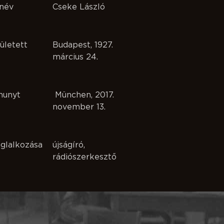
név
Cseke László
ületett
Budapest, 1927.
március 24.
hunyt
München, 2017.
november 13.
glalkozása
újságíró,
rádiószerkesztő