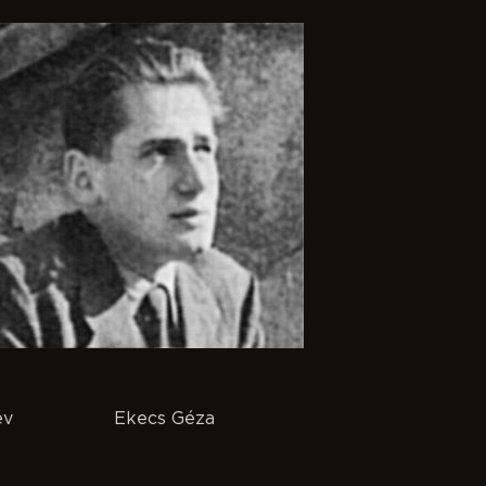
év
Ekecs Géza