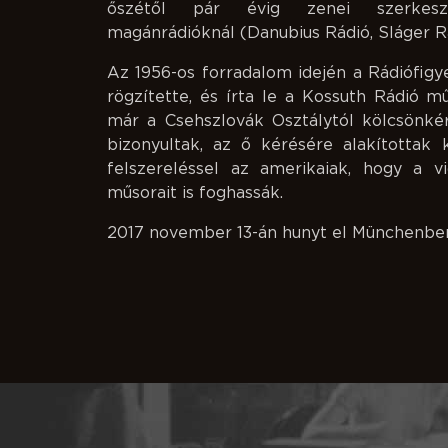
őszétől pár évig zenei szerkeszt
magánrádióknál (Danubius Rádió, Sláger R
Az 1956-os forradalom idején a Rádiófigy
rögzítette, és írta le a Kossuth Rádió m
már a Csehszlovák Osztálytól kölcsönkér
bizonyultak, az ő kérésére alakítottak 
felszereléssel az amerikaiak, hogy a 
műsorait is foghassák.
2017 november 13-án hunyt el Münchenbe