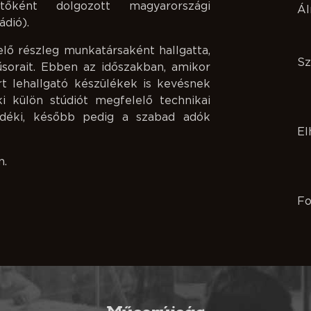
őként dolgozott magyarországi
Ál
ádió).
elő részleg munkatársaként hallgatta,
Sz
űsorait. Ebben az időszakban, amikor
t lehallgató készülékek is kevésnek
ki külön stúdiót megfelelő technikai
vidéki, később pedig a szabad adók
El
n.
Fo