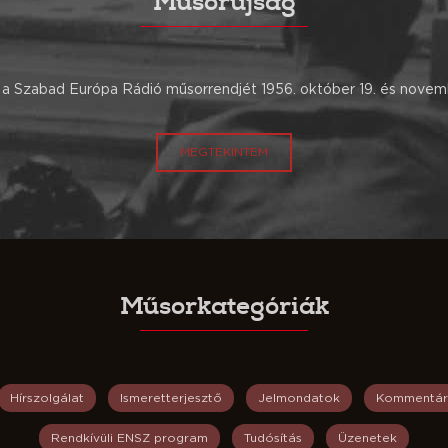
Műsorújság
a Szabad Európa Rádió műsorrendjét 1956. október 19. és novemb
MEGTEKINTEM
Műsorkategóriák
Hírszolgálat
Ismeretterjesztő
Jelmondatok
Kommentár
Rendkívüli ENSZ program
Tudósítás
Üzenetek