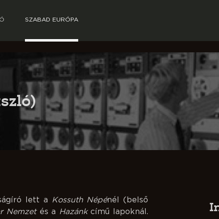
TÓ
SZABAD EURÓPA
szló)
ságíró lett a
Kossuth Népé
nél (belső
I
r Nemzet
és a
Hazánk
című lapoknál.