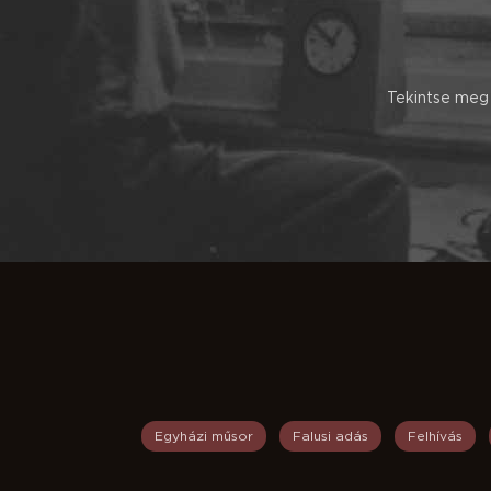
Tekintse meg 
Egyházi műsor
Falusi adás
Felhívás