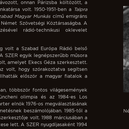
ozott, onnan Párizsba költözött, a
nkatársa volt. 1950-1951-ben a
Talpra
zabad Magyar Munkás
című emigráns
 a Német Szövetségi Köztársaságba. A
sével rádió-technikusi oklevelet
-ig volt a Szabad Európa Rádió belső
. A SZER egyik legnépszerűbb műsora
lt, amelyet Ekecs Géza szerkesztett.
az volt, hogy szórakoztatva segítsen
llhatták először a magyar fiatalok a
an, többször fontos világesemények
üncheni olimpia és az 1984-es Los
arter elnök 1976-os megválasztásának
metésnek beszámolójában. 1985-től a
N
zerkesztője volt. 1988 márciusában a
ese lett. A SZER nyugdíjasaként 1994