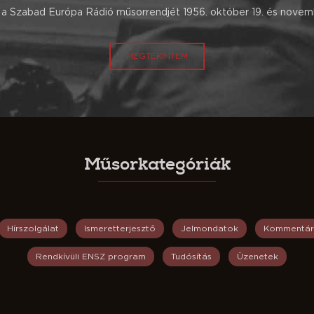
a Szabad Európa Rádió műsorrendjét 1956. október 19. és novemb
MEGTEKINTEM
Műsorkategóriák
Hírszolgálat
Ismeretterjesztő
Jelmondatok
Kommentár
Rendkívüli ENSZ program
Tudósítás
Üzenetek