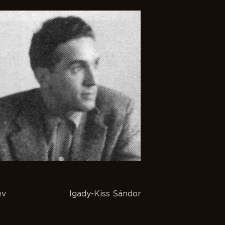
év
Igady-Kiss Sándor