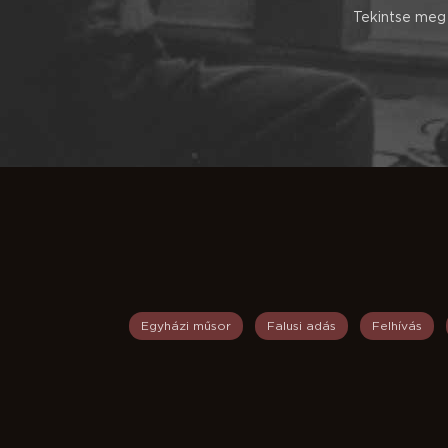
Tekintse meg 
Egyházi műsor
Falusi adás
Felhívás