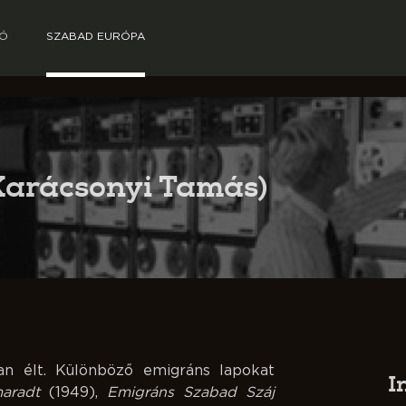
TÓ
SZABAD EURÓPA
Karácsonyi Tamás)
n élt. Különböző emigráns lapokat
I
aradt
(1949),
Emigráns Szabad Száj