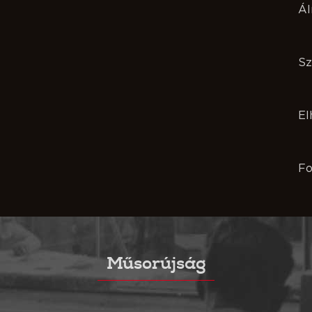
Ál
Sz
El
Fo
Műsorújság