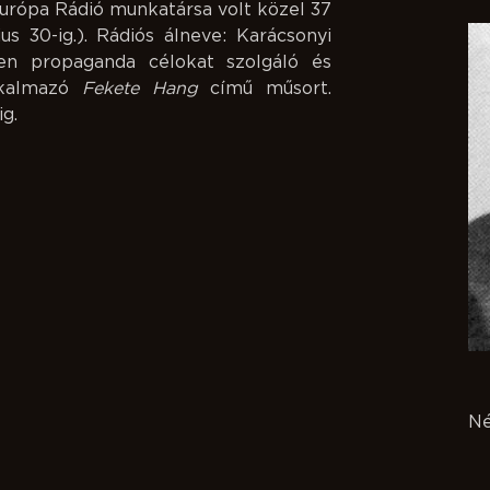
urópa Rádió munkatársa volt közel 37
ius 30-ig.). Rádiós álneve: Karácsonyi
en propaganda célokat szolgáló és
lkalmazó
Fekete Hang
című műsort.
g.
N