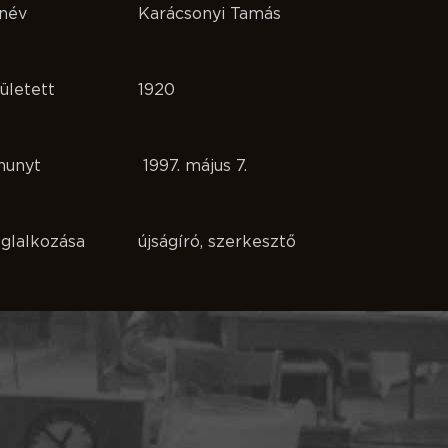
név
Karácsonyi Tamás
ületett
1920
hunyt
1997. május 7.
glalkozása
újságíró, szerkesztő