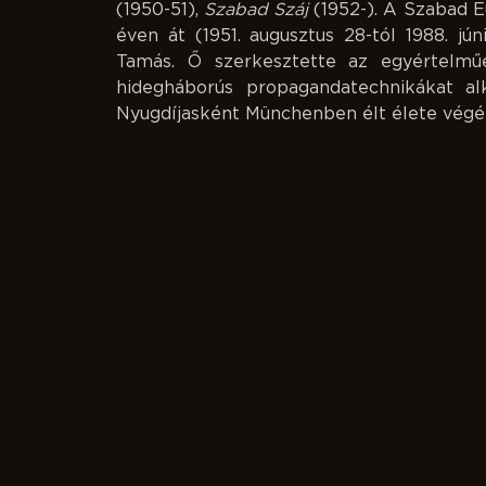
(1950-51),
Szabad Száj
(1952-). A Szabad E
éven át (1951. augusztus 28-tól 1988. jún
Tamás. Ő szerkesztette az egyértelmű
hidegháborús propagandatechnikákat a
Nyugdíjasként Münchenben élt élete végéi