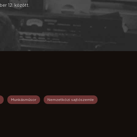
er 12. között.
Munkásműsor
Nemzetközi sajtószemle