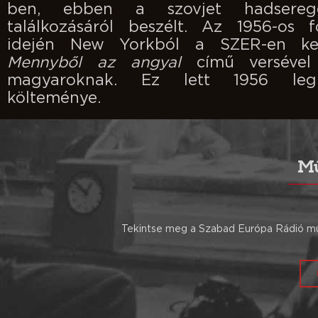
ben, ebben a szovjet hadsereg
találkozásáról beszélt. Az 1956-os f
idején New Yorkból a SZER-en ker
Mennyből az angyal
című versével
magyaroknak. Ez lett 1956 legi
költeménye.
Mű
Tekintse meg a Szabad Európa Rádió műs