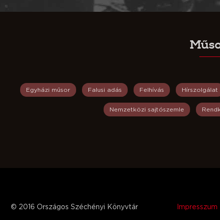
Műso
Egyházi műsor
Falusi adás
Felhívás
Hírszolgálat
Nemzetközi sajtószemle
Rendk
© 2016 Országos Széchényi Könyvtár
Impresszum