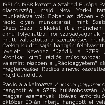
1951 és 1968 között a Szabad Európa Rá
olaszországi, majd New York-i tar
munkatársa volt. Ebben az időben – ő 
rádió olyan munkatársai, mint Szab
Ekecs Géza - cikkeket írt a münchen
című folyóiratba. Írói szabadságának
miatt választotta a szerződéses munk
évekig küldte saját hangján felolvasott
leveleit. Nevéhez fűződik a SZER „
Krónika" című rádiós műsorsorozat el
valamint részben a „Rádióegyetem" c
megtervezése. Rádiós álneve: kezdetbe
majd Candidus.
Rádióra alkalmazva
A kassai polgárok
c
hangzott el a SZER hullámhosszán. A
magyar események tízéves évfordulój
október 30-án interjú hangzott el ve