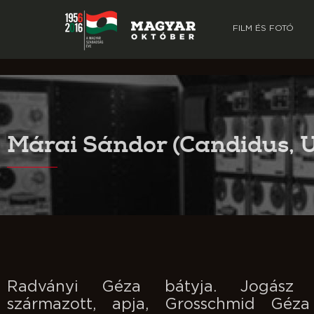
FILM ÉS FOTÓ
Márai Sándor
(Candidus, U
Radványi Géza bátyja. Jogász c
származott, apja, Grosschmid Géz