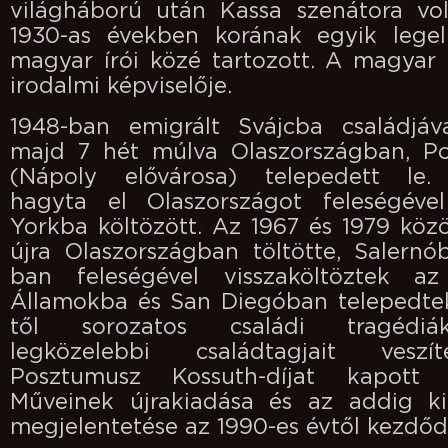
világháború után Kassa szenátora vol
1930-as években korának egyik legel
magyar írói közé tartozott. A magyar
irodalmi képviselője.
1948-ban emigrált Svájcba családjáva
majd 7 hét múlva Olaszországban, Pos
(Nápoly elővárosa) telepedett le.
hagyta el Olaszországot feleségév
Yorkba költözött. Az 1967 és 1979 közö
újra Olaszországban töltötte, Salernó
ban feleségével visszaköltöztek az
Államokba és San Diegóban telepedtek
től sorozatos családi tragédiá
legközelebbi családtagjait veszí
Posztumusz Kossuth-díjat kapott 
Műveinek újrakiadása és az addig ki
megjelentetése az 1990-es évtől kezdődö