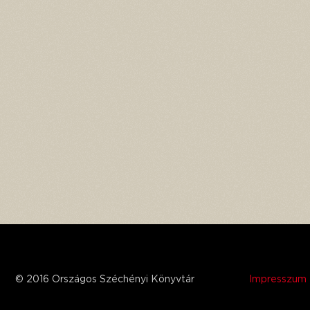
© 2016 Országos Széchényi Könyvtár
Impresszum