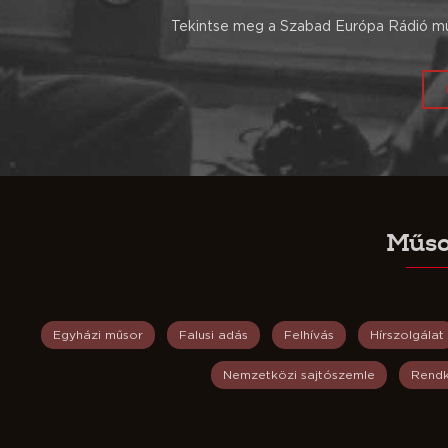
Tekintse meg a Szabad Európa Rádió műs
Műso
Egyházi műsor
Falusi adás
Felhívás
Hírszolgálat
Nemzetközi sajtószemle
Rendk