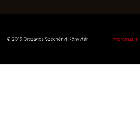
© 2016 Országos Széchényi Könyvtár
Impresszum