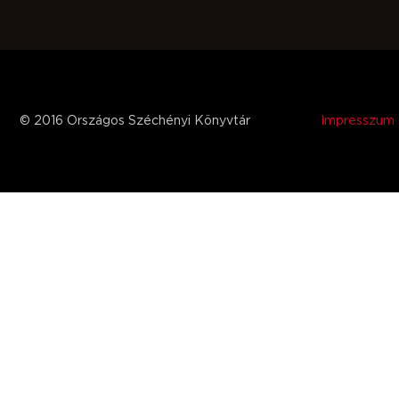
© 2016 Országos Széchényi Könyvtár
Impresszum