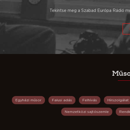
Tekintse meg a Szabad Európa Rádió műs
Műso
Egyházi műsor
Falusi adás
Felhívás
Hírszolgálat
Nemzetközi sajtószemle
Rendk