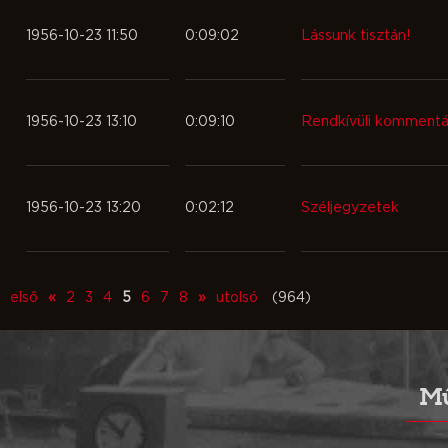
1956-10-23 11:50
0:09:02
Lássunk tisztán!
1956-10-23 13:10
0:09:10
Rendkívüli kommentá
1956-10-23 13:20
0:02:12
Széljegyzetek
első
«
2
3
4
5
6
7
8
»
utolsó
(964)
Mű