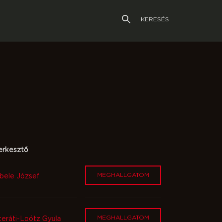
KERESÉS
erkesztő
MEGHALLGATOM
bele József
MEGHALLGATOM
teráti-Loótz Gyula