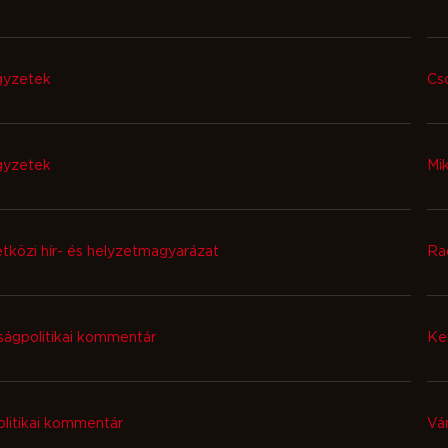
gyzetek
Cs
gyzetek
Mi
közi hír- és helyzetmagyarázat
Ra
ágpolitikai kommentár
Ke
olitikai kommentár
Vá