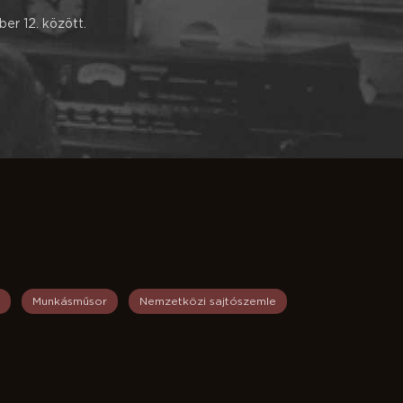
er 12. között.
Munkásműsor
Nemzetközi sajtószemle