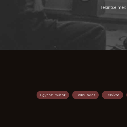
Tekintse meg 
Egyházi műsor
Falusi adás
Felhívás