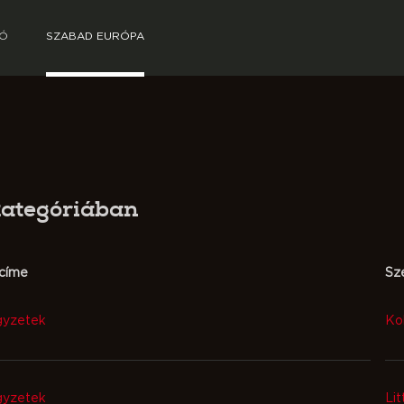
TÓ
SZABAD EURÓPA
kategóriában
címe
Sz
gyzetek
Ko
gyzetek
Lit