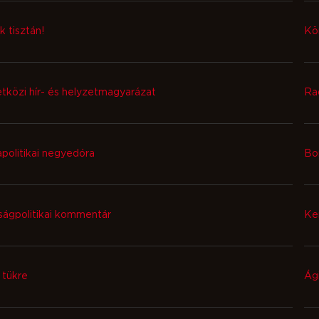
k tisztán!
Kö
közi hír- és helyzetmagyarázat
Ra
politikai negyedóra
Bor
ágpolitikai kommentár
Ke
 tükre
Ág