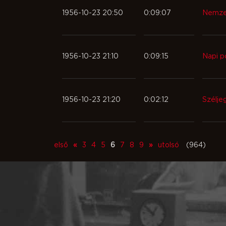
1956-10-23 20:50
0:09:07
Nemzet
1956-10-23 21:10
0:09:15
Napi p
1956-10-23 21:20
0:02:12
Szélje
első
«
3
4
5
6
7
8
9
»
utolsó
(964)