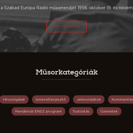
a Szabad Európa Rádió műsorrendjét 1956. október 19. és novemb
MEGTEKINTEM
Műsorkategóriák
Hírszolgálat
Ismeretterjesztő
Jelmondatok
Kommentár
Rendkívüli ENSZ program
Tudósítás
Üzenetek