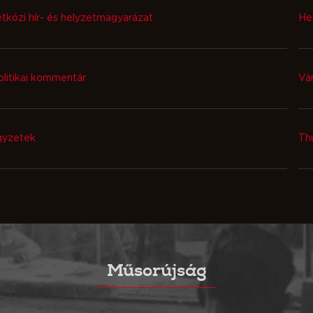
közi hír- és helyzetmagyarázat
He
olitikai kommentár
Vá
gyzetek
Th
Műsorújság