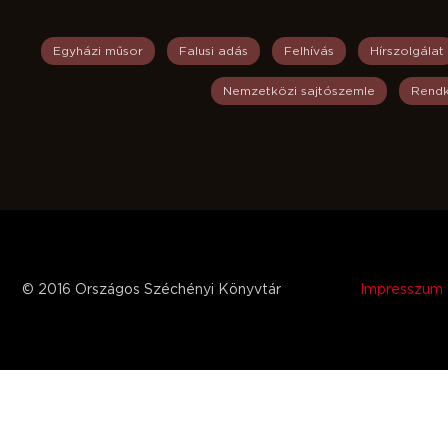
Egyházi műsor
Falusi adás
Felhívás
Hírszolgálat
Nemzetközi sajtószemle
Rendk
© 2016 Országos Széchényi Könyvtár
Impresszum