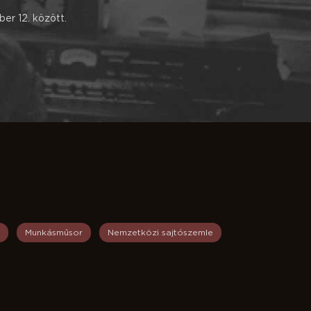
er 12. között.
Munkásműsor
Nemzetközi sajtószemle