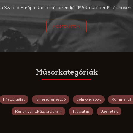
a Szabad Európa Rádió műsorrendjét 1956. október 19. és novemb
MEGTEKINTEM
Műsorkategóriák
Hírszolgálat
Ismeretterjesztő
Jelmondatok
Kommentár
Rendkívüli ENSZ program
Tudósítás
Üzenetek