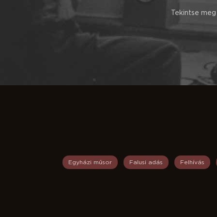
Tekintse meg 
Egyházi műsor
Falusi adás
Felhívás