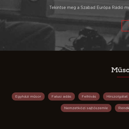
Tekintse meg a Szabad Európa Rádió műs
Műso
Egyházi műsor
Falusi adás
Felhívás
Hírszolgálat
Nemzetközi sajtószemle
Rendk